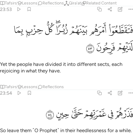
Tafsirs
Lessons
Reflections
Qira'at
Related Content
23:53
ﲧ
ﲨ
ﲩ
ﲪﲫ
ﲬ
تقطعوا امرهم بينهم زبرا كل حزب بما لديهم فرحون ٥٣
ﲭ
ﲮ
َتَقَطَّعُوٓا۟ أَمْرَهُم بَيْنَهُمْ زُبُرًۭا ۖ كُلُّ حِزْبٍۭ بِمَا لَدَيْهِمْ فَرِحُونَ ٥٣
ﲯ
ﲰ
ﲱ
Yet the people have divided it into different sects, each
rejoicing in what they have.
Tafsirs
Lessons
Reflections
23:54
ﲲ
ﲳ
ﲴ
ذرهم في غمرتهم حتى حين ٥٤
ﲵ
ﲶ
ﲷ
َذَرْهُمْ فِى غَمْرَتِهِمْ حَتَّىٰ حِينٍ ٥٤
So leave them ˹O Prophet˺ in their heedlessness for a while.