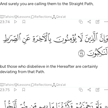
And surely you are calling them to the Straight Path,
Tafsirs
Lessons
Reflections
Qira'at
23:74
ﳔ
ﳕ
ﳖ
ﳗ
ان الذين لا يومنون بالاخرة عن الصراط لناكبون ٧٤
ﳘ
ﳙ
ﳚ
َإِنَّ ٱلَّذِينَ لَا يُؤْمِنُونَ بِٱلْـَٔاخِرَةِ عَنِ ٱلصِّرَٰطِ لَنَـٰكِبُونَ ٧٤
ﳛ
ﳜ
but those who disbelieve in the Hereafter are certainly
deviating from that Path.
Tafsirs
Lessons
Reflections
Qira'at
23:75
ﱁ ﱂ
ﱃ
ﱄ
ﱅ
ﱆ
ﱇ
ﱈ
۞ لو رحمناهم وكشفنا ما بهم من ضر للجوا في طغيانهم يعمهون ٧٥
ﱉ
َلَوْ رَحِمْنَـٰهُمْ وَكَشَفْنَا مَا بِهِم مِّن ضُرٍّۢ لَّلَجُّوا۟ فِى طُغْيَـٰنِهِمْ يَعْمَهُونَ ٥