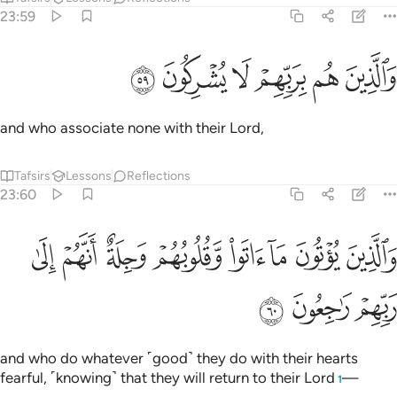
23:59
ﳗ
ﳘ
ﳙ
الذين هم بربهم لا يشركون ٥٩
ﳚ
ﳛ
ﳜ
َٱلَّذِينَ هُم بِرَبِّهِمْ لَا يُشْرِكُونَ ٥٩
and who associate none with their Lord,
Tafsirs
Lessons
Reflections
23:60
ﱁ
ﱂ
ﱃ
ﱄ
ﱅ
ﱆ
الذين يوتون ما اتوا وقلوبهم وجلة انهم الى ربهم راجعون ٦٠
ﱇ
ﱈ
َٱلَّذِينَ يُؤْتُونَ مَآ ءَاتَوا۟ وَّقُلُوبُهُمْ وَجِلَةٌ أَنَّهُمْ إِلَىٰ رَبِّهِمْ رَٰجِعُونَ ٦٠
ﱉ
ﱊ
ﱋ
and who do whatever ˹good˺ they do with their hearts
fearful, ˹knowing˺ that they will return to their Lord
—
1