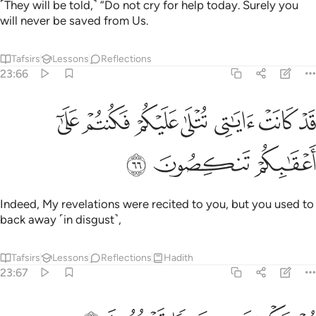
˹They will be told,˺ “Do not cry for help today. Surely you
will never be saved from Us.
Tafsirs
Lessons
Reflections
23:66
ﲃ
ﲄ
ﲅ
ﲆ
ﲇ
ﲈ
د كانت اياتي تتلى عليكم فكنتم على اعقابكم تنكصون ٦٦
ﲉ
َدْ كَانَتْ ءَايَـٰتِى تُتْلَىٰ عَلَيْكُمْ فَكُنتُمْ عَلَىٰٓ أَعْقَـٰبِكُمْ تَنكِصُونَ ٦٦
ﲊ
ﲋ
ﲌ
Indeed, My revelations were recited to you, but you used to
back away ˹in disgust˺,
Tafsirs
Lessons
Reflections
Hadith
23:67
ستكبرين به سامرا تهجرون ٦٧