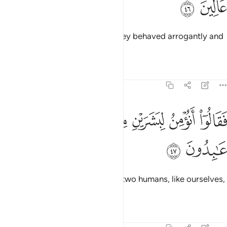
ﱯ
ﱰ
to Pharaoh and his chiefs, but they behaved arrogantly and
were a tyrannical people.
Tafsirs
Lessons
Reflections
23:47
ﱱ
ﱲ
ﱳ
ﱴ
قالوا انومن لبشرين مثلنا وقومهما لنا عابدون ٤٧
ﱵ
ﱶ
َقَالُوٓا۟ أَنُؤْمِنُ لِبَشَرَيْنِ مِثْلِنَا وَقَوْمُهُمَا لَنَا عَـٰبِدُونَ ٤٧
ﱷ
ﱸ
They argued, “Will we believe in two humans, like ourselves,
whose people are slaves to us?”
Tafsirs
Lessons
Reflections