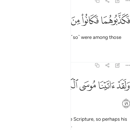
23:48
ﱹ
ﱺ
كذبوهما فكانوا من المهلكين ٤٨
ﱻ
ﱼ
ﱽ
َكَذَّبُوهُمَا فَكَانُوا۟ مِنَ ٱلْمُهْلَكِينَ ٤٨
So they rejected them both, and ˹so˺ were among those
destroyed.
Tafsirs
Lessons
Reflections
23:49
ﱾ
ﱿ
ﲀ
لقد اتينا موسى الكتاب لعلهم يهتدون ٤٩
ﲁ
ﲂ
ﲃ
َلَقَدْ ءَاتَيْنَا مُوسَى ٱلْكِتَـٰبَ لَعَلَّهُمْ يَهْتَدُونَ ٤٩
ﲄ
And We certainly gave Moses the Scripture, so perhaps his
people would be ˹rightly˺ guided.