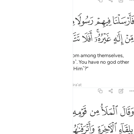
23:32
ﱩ
ﱪ
ﱫ
ﱬ
ﱭ
ﱮ
ﱯ
ﱰ
ﱱ
ارسلنا فيهم رسولا منهم ان اعبدوا الله ما لكم من الاه غيره افلا تتقون ٣٢
َأَرْسَلْنَا فِيهِمْ رَسُولًۭا مِّنْهُمْ أَنِ ٱعْبُدُوا۟ ٱللَّهَ مَا لَكُم مِّنْ إِلَـٰهٍ غَيْرُهُۥٓ ۖ أَفَلَا تَتَّقُون
ﱲ
ﱳ
ﱴﱵ
ﱶ
ﱷ
ﱸ
and sent to them a messenger from among themselves,
˹declaring,˺ “Worship Allah ˹alone˺. You have no god other
than Him. Will you not then fear ˹Him˺?”
Tafsirs
Lessons
Reflections
Qira'at
23:33
ﱹ
ﱺ
ﱻ
ﱼ
ﱽ
ﱾ
ﱿ
قال الملا من قومه الذين كفروا وكذبوا بلقاء الاخرة واترفناهم في الحيا
َقَالَ ٱلْمَلَأُ مِن قَوْمِهِ ٱلَّذِينَ كَفَرُوا۟ وَكَذَّبُوا۟ بِلِقَآءِ ٱلْـَٔاخِرَةِ وَأَتْرَفْنَـٰهُمْ ف
ﲀ
ﲁ
ﲂ
ﲃ
ﲄ
ﲅ
ﲆ