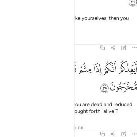
ﲚ
And if you ˹ever˺ obey a human like yourselves, then you
would certainly be losers.
Tafsirs
Lessons
Reflections
23:35
ﲛ
ﲜ
ﲝ
ﲞ
ﲟ
ﲠ
يعدكم انكم اذا متم وكنتم ترابا وعظاما انكم مخرجون ٣٥
ﲡ
ﲢ
َيَعِدُكُمْ أَنَّكُمْ إِذَا مِتُّمْ وَكُنتُمْ تُرَابًۭا وَعِظَـٰمًا أَنَّكُم مُّخْرَجُونَ ٣٥
ﲣ
ﲤ
Does he promise you that once you are dead and reduced
to dust and bones, you will be brought forth ˹alive˺?
Tafsirs
Lessons
Reflections
Qira'at
23:36