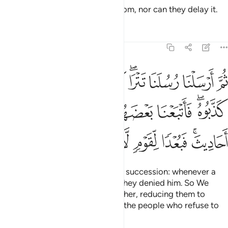
No people can advance their doom, nor can they delay it.
Tafsirs
Lessons
Reflections
23:44
ﱉ
ﱊ
ﱋ
ﱌﱍ
ﱎ
ﱏ
ﱐ
ﱑ
ﱒ
م ارسلنا رسلنا تترى كل ما جاء امة رسولها كذبوه فاتبعنا بعضهم بعضا وج
ُمَّ أَرْسَلْنَا رُسُلَنَا تَتْرَا ۖ كُلَّ مَا جَآءَ أُمَّةًۭ رَّسُولُهَا كَذَّبُوهُ ۚ فَأَتْبَعْنَا بَعْ
ﱓﱔ
ﱕ
ﱖ
ﱗ
ﱘ
ﱙﱚ
ﱛ
ﱜ
ﱝ
ﱞ
ﱟ
Then We sent Our messengers in succession: whenever a
messenger came to his people, they denied him. So We
destroyed them, one after the other, reducing them to
˹cautionary˺ tales. So away with the people who refuse to
believe!