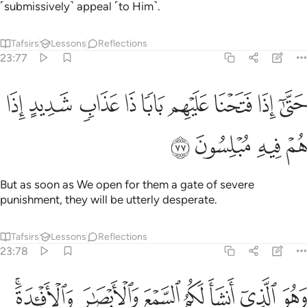
˹submissively˺ appeal ˹to Him˺.
Tafsirs
Lessons
Reflections
23:77
ﱗ
ﱘ
ﱙ
ﱚ
ﱛ
ﱜ
ﱝ
تى اذا فتحنا عليهم بابا ذا عذاب شديد اذا هم فيه مبلسون ٧٧
ﱞ
ﱟ
َتَّىٰٓ إِذَا فَتَحْنَا عَلَيْهِم بَابًۭا ذَا عَذَابٍۢ شَدِيدٍ إِذَا هُمْ فِيهِ مُبْلِسُونَ ٧٧
ﱠ
ﱡ
ﱢ
ﱣ
But as soon as We open for them a gate of severe
punishment, they will be utterly desperate.
Tafsirs
Lessons
Reflections
23:78
ﱤ
ﱥ
ﱦ
ﱧ
ﱨ
ﱩ
هو الذي انشا لكم السمع والابصار والافيدة قليلا ما تشكرون ٧٨
ﱪﱫ
َهُوَ ٱلَّذِىٓ أَنشَأَ لَكُمُ ٱلسَّمْعَ وَٱلْأَبْصَـٰرَ وَٱلْأَفْـِٔدَةَ ۚ قَلِيلًۭا مَّا تَشْكُرُونَ ٧٨