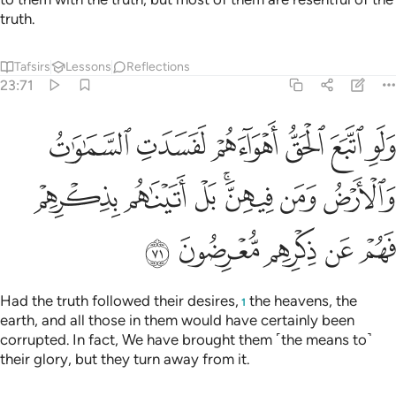
truth.
Tafsirs
Lessons
Reflections
23:71
ﲱ
ﲲ
ﲳ
ﲴ
ﲵ
ﲶ
لو اتبع الحق اهواءهم لفسدت السماوات والارض ومن فيهن بل اتيناهم
َلَوِ ٱتَّبَعَ ٱلْحَقُّ أَهْوَآءَهُمْ لَفَسَدَتِ ٱلسَّمَـٰوَٰتُ وَٱلْأَرْضُ وَمَن فِيهِنَّ ۚ بَلْ أَتَيْنَـٰ
ﲷ
ﲸ
ﲹﲺ
ﲻ
ﲼ
ﲽ
ﲾ
ﲿ
ﳀ
ﳁ
ﳂ
Had the truth followed their desires,
the heavens, the
1
earth, and all those in them would have certainly been
corrupted. In fact, We have brought them ˹the means to˺
their glory, but they turn away from it.