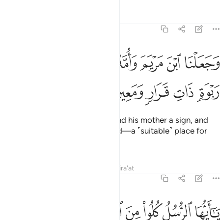
Tafsirs
Lessons
Reflections
23:50
ﲅ
ﲆ
ﲇ
ﲈ
ﲉ
ﲊ
جعلنا ابن مريم وامه اية واويناهما الى ربوة ذات قرار ومعين ٥٠
ﲋ
َجَعَلْنَا ٱبْنَ مَرْيَمَ وَأُمَّهُۥٓ ءَايَةًۭ وَءَاوَيْنَـٰهُمَآ إِلَىٰ رَبْوَةٍۢ ذَاتِ قَرَارٍۢ 
ﲌ
ﲍ
ﲎ
ﲏ
ﲐ
And We made the son of Mary and his mother a sign, and
gave them refuge on high ground—a ˹suitable˺ place for
rest with flowing water.
Tafsirs
Lessons
Reflections
Qira'at
23:51
ﲑ
ﲒ
ﲓ
ﲔ
ﲕ
ﲖ
ا ايها الرسل كلوا من الطيبات واعملوا صالحا اني بما تعملون عليم ٥١
َـٰٓأَيُّهَا ٱلرُّسُلُ كُلُوا۟ مِنَ ٱلطَّيِّبَـٰتِ وَٱعْمَلُوا۟ صَـٰلِحًا ۖ إِنِّى بِمَا تَعْمَلُونَ 