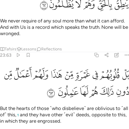
ﱜ
ﱝ
ﱞ
ﱟ
ﱠ
ﱡ
We never require of any soul more than what it can afford.
And with Us is a record which speaks the truth. None will be
wronged.
Tafsirs
Lessons
Reflections
23:63
ﱢ
ﱣ
ﱤ
ﱥ
ﱦ
ﱧ
ﱨ
ﱩ
ﱪ
ل قلوبهم في غمرة من هاذا ولهم اعمال من دون ذالك هم لها عاملون ٦٣
َلْ قُلُوبُهُمْ فِى غَمْرَةٍۢ مِّنْ هَـٰذَا وَلَهُمْ أَعْمَـٰلٌۭ مِّن دُونِ ذَٰلِكَ هُمْ لَهَا عَـٰمِ
ﱫ
ﱬ
ﱭ
ﱮ
ﱯ
ﱰ
But the hearts of those ˹who disbelieve˺ are oblivious to ˹all
of˺ this,
and they have other ˹evil˺ deeds, opposite to this,
1
in which they are engrossed.