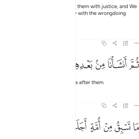
Then the ˹mighty˺ blast overtook them with justice, and We
reduced them to rubble. So away with the wrongdoing
people!
Tafsirs
Lessons
Reflections
23:42
ﳙ
ﳚ
ﳛ
م انشانا من بعدهم قرونا اخرين ٤٢
ﳜ
ﳝ
ﳞ
ﳟ
ُمَّ أَنشَأْنَا مِنۢ بَعْدِهِمْ قُرُونًا ءَاخَرِينَ ٤٢
Then We raised other generations after them.
Tafsirs
Lessons
Reflections
23:43
ﱁ
ﱂ
ﱃ
ﱄ
ﱅ
ا تسبق من امة اجلها وما يستاخرون ٤٣
ﱆ
ﱇ
ﱈ
َا تَسْبِقُ مِنْ أُمَّةٍ أَجَلَهَا وَمَا يَسْتَـْٔخِرُونَ ٤٣