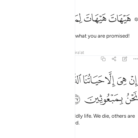
ﲥ ﲦ
ﲧ
۞ يهات هيهات لما توعدون ٣٦
ﲨ
ﲩ
ﲪ
۞ َيْهَاتَ هَيْهَاتَ لِمَا تُوعَدُونَ ٣٦
Impossible, simply impossible is what you are promised!
Tafsirs
Lessons
Reflections
Qira'at
23:37
ﲫ
ﲬ
ﲭ
ﲮ
ﲯ
ﲰ
ن هي الا حياتنا الدنيا نموت ونحيا وما نحن بمبعوثين ٣٧
ﲱ
ﲲ
ِنْ هِىَ إِلَّا حَيَاتُنَا ٱلدُّنْيَا نَمُوتُ وَنَحْيَا وَمَا نَحْنُ بِمَبْعُوثِينَ ٣٧
ﲳ
ﲴ
ﲵ
There is nothing beyond our worldly life. We die, others are
born, and none will be resurrected.