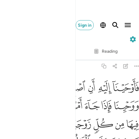
Sign in
23. Al-Mu'minun
Verse by Verse
Reading
Translation
: Dr. Mustafa Khattab
23:27
ﲼ
ﲽ
ﲾ
ﲿ
ﳀ
ﳁ
اوحينا اليه ان اصنع الفلك باعيننا ووحينا فاذا جاء امرنا وفار التنور 
َأَوْحَيْنَآ إِلَيْهِ أَنِ ٱصْنَعِ ٱلْفُلْكَ بِأَعْيُنِنَا وَوَحْيِنَا فَإِذَا جَآءَ أَمْرُنَا وَفَارَ ٱ
ﳂ
ﳃ
ﳄ
ﳅ
ﳆ
ﳇ
ﳈ
ﳉ
ﳊ
ﳋ
ﳌ
ﳍ
ﳎ
ﳏ