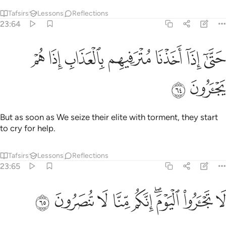
Tafsirs
Lessons
Reflections
23:64
ﱱ
ﱲ
ﱳ
ﱴ
تى اذا اخذنا مترفيهم بالعذاب اذا هم يجارون ٦٤
ﱵ
ﱶ
ﱷ
َتَّىٰٓ إِذَآ أَخَذْنَا مُتْرَفِيهِم بِٱلْعَذَابِ إِذَا هُمْ يَجْـَٔرُونَ ٦٤
ﱸ
ﱹ
But as soon as We seize their elite with torment, they start
to cry for help.
Tafsirs
Lessons
Reflections
23:65
ﱺ
ﱻ
ﱼﱽ
ﱾ
ا تجاروا اليوم انكم منا لا تنصرون ٦٥
ﱿ
ﲀ
ﲁ
ﲂ
َا تَجْـَٔرُوا۟ ٱلْيَوْمَ ۖ إِنَّكُم مِّنَّا لَا تُنصَرُونَ ٦٥