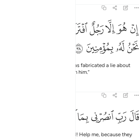
Tafsirs
Lessons
Reflections
23:38
ﲶ
ﲷ
ﲸ
ﲹ
ﲺ
ﲻ
ﲼ
ن هو الا رجل افترى على الله كذبا وما نحن له بمومنين ٣٨
ﲽ
ﲾ
ِنْ هُوَ إِلَّا رَجُلٌ ٱفْتَرَىٰ عَلَى ٱللَّهِ كَذِبًۭا وَمَا نَحْنُ لَهُۥ بِمُؤْمِنِينَ ٣٨
ﲿ
ﳀ
ﳁ
ﳂ
He is no more than a man who has fabricated a lie about
Allah, and we will never believe in him.”
Tafsirs
Lessons
Reflections
23:39
ﳃ
ﳄ
ﳅ
ال رب انصرني بما كذبون ٣٩
ﳆ
ﳇ
ﳈ
َالَ رَبِّ ٱنصُرْنِى بِمَا كَذَّبُونِ ٣٩
The messenger prayed, “My Lord! Help me, because they