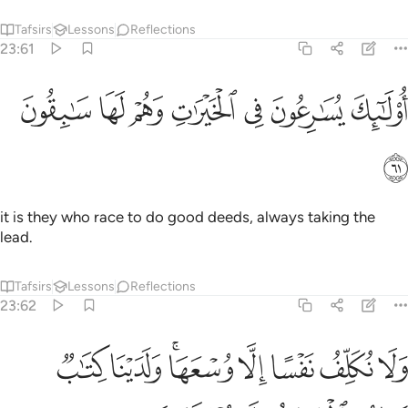
Tafsirs
Lessons
Reflections
23:61
ﱌ
ﱍ
ﱎ
ﱏ
ولايك يسارعون في الخيرات وهم لها سابقون ٦١
ﱐ
ﱑ
ﱒ
ُو۟لَـٰٓئِكَ يُسَـٰرِعُونَ فِى ٱلْخَيْرَٰتِ وَهُمْ لَهَا سَـٰبِقُونَ ٦١
ﱓ
it is they who race to do good deeds, always taking the
lead.
Tafsirs
Lessons
Reflections
23:62
ﱔ
ﱕ
ﱖ
ﱗ
ﱘﱙ
ﱚ
ﱛ
لا نكلف نفسا الا وسعها ولدينا كتاب ينطق بالحق وهم لا يظلمون ٦٢
َلَا نُكَلِّفُ نَفْسًا إِلَّا وُسْعَهَا ۖ وَلَدَيْنَا كِتَـٰبٌۭ يَنطِقُ بِٱلْحَقِّ ۚ وَهُمْ لَا يُظْلَمُونَ ٦٢