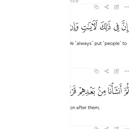
Tafsirs
Lessons
Reflections
Qira'at
23:30
ﱚ
ﱛ
ﱜ
ﱝ
ﱞ
ن في ذالك لايات وان كنا لمبتلين ٣٠
ﱟ
ﱠ
ﱡ
ِنَّ فِى ذَٰلِكَ لَـَٔايَـٰتٍۢ وَإِن كُنَّا لَمُبْتَلِينَ ٣٠
Surely in this are lessons.
And We ˹always˺ put ˹people˺ to
1
the test.
Tafsirs
Lessons
Reflections
23:31
ﱢ
ﱣ
ﱤ
ﱥ
م انشانا من بعدهم قرنا اخرين ٣١
ﱦ
ﱧ
ﱨ
ُمَّ أَنشَأْنَا مِنۢ بَعْدِهِمْ قَرْنًا ءَاخَرِينَ ٣١
Then We raised another generation after them,
Tafsirs
Lessons
Reflections