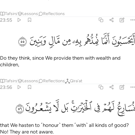
Tafsirs
Lessons
Reflections
23:55
ﲸ
ﲹ
ﲺ
ﲻ
يحسبون انما نمدهم به من مال وبنين ٥٥
ﲼ
ﲽ
ﲾ
ﲿ
َيَحْسَبُونَ أَنَّمَا نُمِدُّهُم بِهِۦ مِن مَّالٍۢ وَبَنِينَ ٥٥
Do they think, since We provide them with wealth and
children,
Tafsirs
Lessons
Reflections
Qira'at
23:56
ﳀ
ﳁ
ﳂ
ﳃﳄ
سارع لهم في الخيرات بل لا يشعرون ٥٦
ﳅ
ﳆ
ﳇ
ﳈ
ُسَارِعُ لَهُمْ فِى ٱلْخَيْرَٰتِ ۚ بَل لَّا يَشْعُرُونَ ٥٦
that We hasten to ˹honour˺ them ˹with˺ all kinds of good?
No! They are not aware.