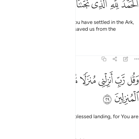
ﱉ
ﱊ
ﱋ
ﱌ
ﱍ
ﱎ
ﱏ
ﱐ
Then when you and those with you have settled in the Ark,
say, “All praise is for Allah, Who saved us from the
wrongdoing people.”
Tafsirs
Lessons
Reflections
23:29
ﱑ
ﱒ
ﱓ
ﱔ
ﱕ
قل رب انزلني منزلا مباركا وانت خير المنزلين ٢٩
ﱖ
ﱗ
َقُل رَّبِّ أَنزِلْنِى مُنزَلًۭا مُّبَارَكًۭا وَأَنتَ خَيْرُ ٱلْمُنزِلِينَ ٢٩
ﱘ
ﱙ
And pray, “My Lord! Allow me a blessed landing, for You are
the best accommodator.”