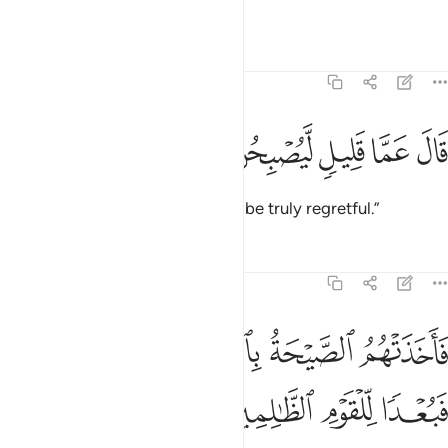
have denied ˹me˺.”
Tafsirs
Lessons
Reflections
23:40
ﳉ
ﳊ
ﳋ
ال عما قليل ليصبحن نادمين ٤٠
ﳌ
ﳍ
ﳎ
َالَ عَمَّا قَلِيلٍۢ لَّيُصْبِحُنَّ نَـٰدِمِينَ ٤٠
Allah responded, “Soon they will be truly regretful.”
Tafsirs
Lessons
Reflections
23:41
ﳏ
ﳐ
ﳑ
ﳒ
اخذتهم الصيحة بالحق فجعلناهم غثاء فبعدا للقوم الظالمين ٤١
ﳓﳔ
َأَخَذَتْهُمُ ٱلصَّيْحَةُ بِٱلْحَقِّ فَجَعَلْنَـٰهُمْ غُثَآءًۭ ۚ فَبُعْدًۭا لِّلْقَ
ﳕ
ﳖ
ﳗ
ﳘ