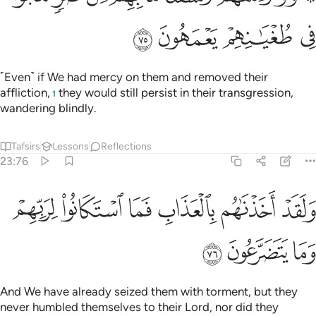
ﱊ
ﱋ
ﱌ
ﱍ
˹Even˺ if We had mercy on them and removed their
affliction,
they would still persist in their transgression,
1
wandering blindly.
Tafsirs
Lessons
Reflections
23:76
ﱎ
ﱏ
ﱐ
ﱑ
لقد اخذناهم بالعذاب فما استكانوا لربهم وما يتضرعون ٧٦
ﱒ
ﱓ
َلَقَدْ أَخَذْنَـٰهُم بِٱلْعَذَابِ فَمَا ٱسْتَكَانُوا۟ لِرَبِّهِمْ وَمَا يَتَضَرَّعُونَ ٧٦
ﱔ
ﱕ
ﱖ
And We have already seized them with torment, but they
never humbled themselves to their Lord, nor did they