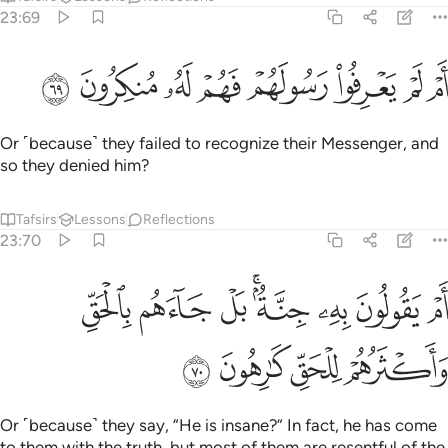
23:69
ﲝ
ﲞ
ﲟ
ﲠ
م لم يعرفوا رسولهم فهم له منكرون ٦٩
ﲡ
ﲢ
ﲣ
ﲤ
َمْ لَمْ يَعْرِفُوا۟ رَسُولَهُمْ فَهُمْ لَهُۥ مُنكِرُونَ ٦٩
Or ˹because˺ they failed to recognize their Messenger, and
so they denied him?
Tafsirs
Lessons
Reflections
23:70
ﲥ
ﲦ
ﲧ
ﲨﲩ
ﲪ
ﲫ
م يقولون به جنة بل جاءهم بالحق واكثرهم للحق كارهون ٧٠
ﲬ
َمْ يَقُولُونَ بِهِۦ جِنَّةٌۢ ۚ بَلْ جَآءَهُم بِٱلْحَقِّ وَأَكْثَرُهُمْ لِلْحَقِّ كَـٰرِهُونَ ٧٠
ﲭ
ﲮ
ﲯ
ﲰ
Or ˹because˺ they say, “He is insane?” In fact, he has come
to them with the truth, but most of them are resentful of the