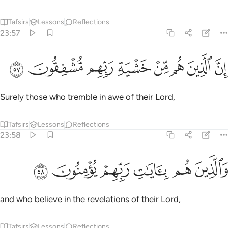
Tafsirs
Lessons
Reflections
23:57
ﳉ
ﳊ
ﳋ
ﳌ
ﳍ
ن الذين هم من خشية ربهم مشفقون ٥٧
ﳎ
ﳏ
ﳐ
ِنَّ ٱلَّذِينَ هُم مِّنْ خَشْيَةِ رَبِّهِم مُّشْفِقُونَ ٥٧
Surely those who tremble in awe of their Lord,
Tafsirs
Lessons
Reflections
23:58
ﳑ
ﳒ
ﳓ
الذين هم بايات ربهم يومنون ٥٨
ﳔ
ﳕ
ﳖ
َٱلَّذِينَ هُم بِـَٔايَـٰتِ رَبِّهِمْ يُؤْمِنُونَ ٥٨
and who believe in the revelations of their Lord,
Tafsirs
Lessons
Reflections