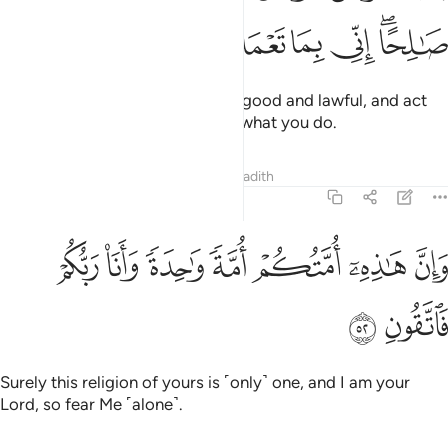
ﲗﲘ
ﲙ
ﲚ
ﲛ
ﲜ
ﲝ
O messengers! Eat from what is good and lawful, and act
righteously. Indeed, I fully know what you do.
Tafsirs
Lessons
Reflections
Hadith
23:52
ﲞ
ﲟ
ﲠ
ﲡ
ان هاذه امتكم امة واحدة وانا ربكم فاتقون ٥٢
ﲢ
ﲣ
ﲤ
َإِنَّ هَـٰذِهِۦٓ أُمَّتُكُمْ أُمَّةًۭ وَٰحِدَةًۭ وَأَنَا۠ رَبُّكُمْ فَٱتَّقُونِ ٥٢
ﲥ
ﲦ
Surely this religion of yours is ˹only˺ one, and I am your
Lord, so fear Me ˹alone˺.