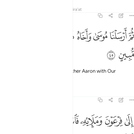
Tafsirs
Lessons
Reflections
Qira'at
23:45
ﱠ
ﱡ
ﱢ
ﱣ
ﱤ
م ارسلنا موسى واخاه هارون باياتنا وسلطان مبين ٤٥
ﱥ
ﱦ
ُمَّ أَرْسَلْنَا مُوسَىٰ وَأَخَاهُ هَـٰرُونَ بِـَٔايَـٰتِنَا وَسُلْطَـٰنٍۢ مُّبِينٍ ٤٥
ﱧ
ﱨ
Then We sent Moses and his brother Aaron with Our
signs
and compelling proof
1
Tafsirs
Lessons
Reflections
23:46
ﱩ
ﱪ
ﱫ
ﱬ
لى فرعون ومليه فاستكبروا وكانوا قوما عالين ٤٦
ﱭ
ﱮ
ِلَىٰ فِرْعَوْنَ وَمَلَإِي۟هِۦ فَٱسْتَكْبَرُوا۟ وَكَانُوا۟ قَوْمًا عَالِينَ ٤٦