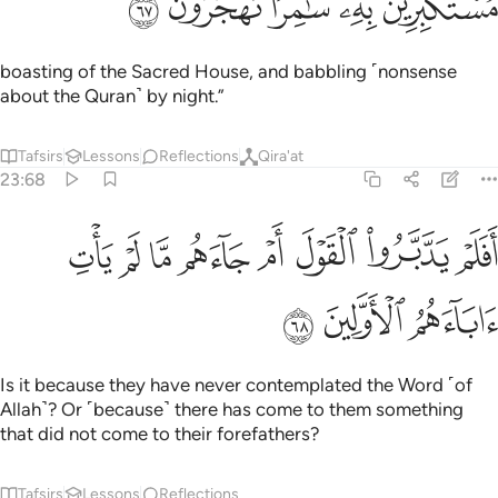
ﲍ
ﲎ
ﲏ
ﲐ
ﲑ
ُسْتَكْبِرِينَ بِهِۦ سَـٰمِرًۭا تَهْجُرُونَ ٦٧
boasting of the Sacred House, and babbling ˹nonsense
about the Quran˺ by night.”
Tafsirs
Lessons
Reflections
Qira'at
23:68
ﲒ
ﲓ
ﲔ
ﲕ
ﲖ
ﲗ
فلم يدبروا القول ام جاءهم ما لم يات اباءهم الاولين ٦٨
ﲘ
ﲙ
َفَلَمْ يَدَّبَّرُوا۟ ٱلْقَوْلَ أَمْ جَآءَهُم مَّا لَمْ يَأْتِ ءَابَآءَهُمُ ٱلْأَوَّلِ
ﲚ
ﲛ
ﲜ
Is it because they have never contemplated the Word ˹of
Allah˺? Or ˹because˺ there has come to them something
that did not come to their forefathers?
Tafsirs
Lessons
Reflections