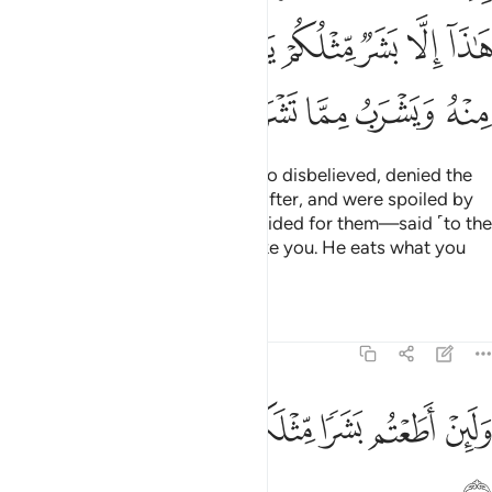
ﲇ
ﲈ
ﲉ
ﲊ
ﲋ
ﲌ
ﲍ
ﲎ
ﲏ
ﲐ
ﲑ
ﲒ
But the chiefs of his people—who disbelieved, denied the
meeting ˹with Allah˺ in the Hereafter, and were spoiled by
the worldly luxuries We had provided for them—said ˹to the
masses˺, “This is only a human like you. He eats what you
eat, and drinks what you drink.
Tafsirs
Lessons
Reflections
23:34
ﲓ
ﲔ
ﲕ
ﲖ
ﲗ
لين اطعتم بشرا مثلكم انكم اذا لخاسرون ٣٤
ﲘ
ﲙ
َلَئِنْ أَطَعْتُم بَشَرًۭا مِّثْلَكُمْ إِنَّكُمْ إِذًۭا لَّخَـٰسِرُونَ ٣٤