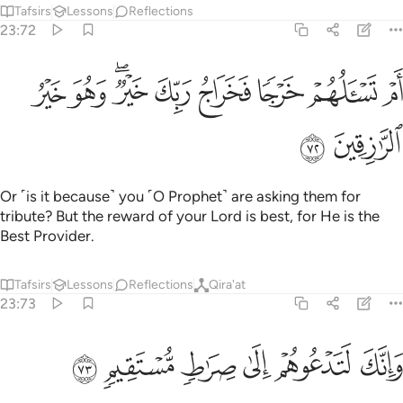
Tafsirs
Lessons
Reflections
23:72
ﳃ
ﳄ
ﳅ
ﳆ
ﳇ
م تسالهم خرجا فخراج ربك خير وهو خير الرازقين ٧٢
ﳈﳉ
ﳊ
ﳋ
َمْ تَسْـَٔلُهُمْ خَرْجًۭا فَخَرَاجُ رَبِّكَ خَيْرٌۭ ۖ وَهُوَ خَيْرُ ٱلرَّٰزِقِينَ ٧٢
ﳌ
ﳍ
Or ˹is it because˺ you ˹O Prophet˺ are asking them for
tribute? But the reward of your Lord is best, for He is the
Best Provider.
Tafsirs
Lessons
Reflections
Qira'at
23:73
ﳎ
ﳏ
ﳐ
انك لتدعوهم الى صراط مستقيم ٧٣
ﳑ
ﳒ
ﳓ
َإِنَّكَ لَتَدْعُوهُمْ إِلَىٰ صِرَٰطٍۢ مُّسْتَقِيمٍۢ ٧٣