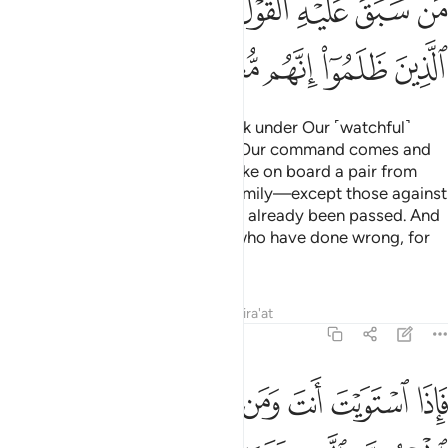
ﳐ
ﳑ
ﳒ
ﳓ
ﳔﳕ
ﳖ
ﳗ
ﳘ
ﳙ
ﳚ
ﳛ
ﳜ
ﳝ
So We inspired him: “Build the Ark under Our ˹watchful˺
Eyes and directions. Then when Our command comes and
the oven bursts ˹with water˺,
take on board a pair from
1
every species along with your family—except those against
whom the decree ˹to drown˺ has already been passed. And
do not plead with Me for those who have done wrong, for
they will surely be drowned.”
Tafsirs
Lessons
Reflections
Qira'at
23:28
ﱁ
ﱂ
ﱃ
ﱄ
ﱅ
ﱆ
ﱇ
ﱈ
اذا استويت انت ومن معك على الفلك فقل الحمد لله الذي نجانا من القوم
َإِذَا ٱسْتَوَيْتَ أَنتَ وَمَن مَّعَكَ عَلَى ٱلْفُلْكِ فَقُلِ ٱلْحَمْدُ لِلَّهِ ٱلَّذِى