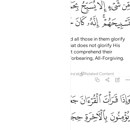
ﲋ
ﲌ
ﲍ
ﲎ
ﲏ
ﲐ
ﲑ
ﲒ
ﲓﲔ
ﲕ
ﲖ
ﲗ
ﲘ
ﲙ
The seven heavens, the earth, and all those in them glorify
Him. There is not a single thing that does not glorify His
praises—but you ˹simply˺ cannot comprehend their
glorification. He is indeed Most Forbearing, All-Forgiving.
Tafsirs
Lessons
Reflections
Qira'at
Related Content
17:45
ﲚ
ﲛ
ﲜ
ﲝ
ﲞ
ﲟ
ﲠ
ﲡ
اذا قرات القران جعلنا بينك وبين الذين لا يومنون بالاخرة حجابا مستورا ٤٥
َإِذَا قَرَأْتَ ٱلْقُرْءَانَ جَعَلْنَا بَيْنَكَ وَبَيْنَ ٱلَّذِينَ لَا يُؤْمِنُونَ بِٱلْـَٔاخِرَةِ حِجَاب
ﲢ
ﲣ
ﲤ
ﲥ
ﲦ