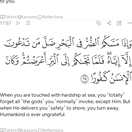
to you.
Tafsirs
Lessons
Reflections
17:67
ﱁ
ﱂ
ﱃ
ﱄ
ﱅ
ﱆ
ﱇ
ﱈ
اذا مسكم الضر في البحر ضل من تدعون الا اياه فلما نجاكم الى البر اع
َإِذَا مَسَّكُمُ ٱلضُّرُّ فِى ٱلْبَحْرِ ضَلَّ مَن تَدْعُونَ إِلَّآ إِيَّاهُ ۖ فَلَمَّا نَجَّىٰكُمْ إِلَى ٱلْب
ﱉ
ﱊﱋ
ﱌ
ﱍ
ﱎ
ﱏ
ﱐﱑ
ﱒ
ﱓ
ﱔ
ﱕ
When you are touched with hardship at sea, you ˹totally˺
forget all ˹the gods˺ you ˹normally˺ invoke, except Him. But
when He delivers you ˹safely˺ to shore, you turn away.
Humankind is ever ungrateful.
Tafsirs
Lessons
Reflections