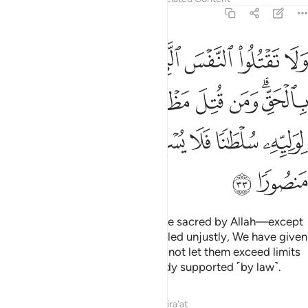
17:33
ﲄ
ﲅ
ﲆ
ﲇ
ﲈ
ﲉ
ﲊ
لا تقتلوا النفس التي حرم الله الا بالحق ومن قتل مظلوما فقد جعلنا لو
َلَا تَقْتُلُوا۟ ٱلنَّفْسَ ٱلَّتِى حَرَّمَ ٱللَّهُ إِلَّا بِٱلْحَقِّ ۗ وَمَن قُتِلَ مَظْلُومًۭا ف
ﲋﲌ
ﲍ
ﲎ
ﲏ
ﲐ
ﲑ
ﲒ
ﲓ
ﲔ
ﲕ
ﲖ
ﲗﲘ
ﲙ
ﲚ
ﲛ
ﲜ
Do not take a ˹human˺ life—made sacred by Allah—except
with ˹legal˺ right.
If anyone is killed unjustly, We have given
1
their heirs
the authority, but do not let them exceed limits
2
in retaliation,
for they are already supported ˹by law˺.
3
Tafsirs
Lessons
Reflections
Qira'at