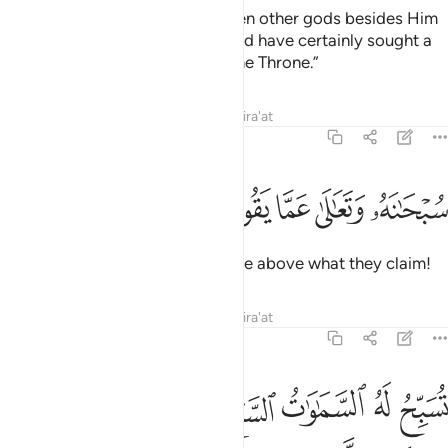
Say, ˹O Prophet,˺ “Had there been other gods besides Him
—as they claim—then they would have certainly sought a
way to ˹challenge˺ the Lord of the Throne.”
Tafsirs
Lessons
Reflections
Qira'at
17:43
ﱻ
ﱼ
ﱽ
ﱾ
بحانه وتعالى عما يقولون علوا كبيرا ٤٣
ﱿ
ﲀ
ﲁ
ُبْحَـٰنَهُۥ وَتَعَـٰلَىٰ عَمَّا يَقُولُونَ عُلُوًّۭا كَبِيرًۭا ٤٣
Glorified and Highly Exalted is He above what they claim!
Tafsirs
Lessons
Reflections
Qira'at
17:44
ﲂ
ﲃ
ﲄ
ﲅ
ﲆ
ﲇ
ﲈﲉ
ﲊ
سبح له السماوات السبع والارض ومن فيهن وان من شيء الا يسبح بحمده و
ُسَبِّحُ لَهُ ٱلسَّمَـٰوَٰتُ ٱلسَّبْعُ وَٱلْأَرْضُ وَمَن فِيهِنَّ ۚ وَإِن مِّن شَىْءٍ إِلَّا يُسَبِّحُ