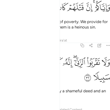
ﱲﱳ
ﱴ
ﱵ
ﱶ
ﱷ
ﱸ
ﱹ
Do not kill your children for fear of poverty. We provide for
them and for you. Surely killing them is a heinous sin.
Tafsirs
Lessons
Reflections
Qira'at
17:32
ﱺ
ﱻ
ﱼﱽ
ﱾ
ﱿ
لا تقربوا الزنا انه كان فاحشة وساء سبيلا ٣٢
ﲀ
ﲁ
َلَا تَقْرَبُوا۟ ٱلزِّنَىٰٓ ۖ إِنَّهُۥ كَانَ فَـٰحِشَةًۭ وَسَآءَ سَبِيلًۭا ٣٢
ﲂ
ﲃ
Do not go near adultery. It is truly a shameful deed and an
evil way.
Tafsirs
Lessons
Reflections
Related Content