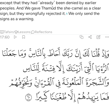
except that they had ˹already˺ been denied by earlier
peoples. And We gave Thamûd the she-camel as a clear
sign, but they wrongfully rejected it.
We only send the
1
signs as a warning.
Tafsirs
Lessons
Reflections
17:60
ﱙ
ﱚ
ﱛ
ﱜ
ﱝ
ﱞ
ﱟﱠ
ﱡ
ﱢ
اذ قلنا لك ان ربك احاط بالناس وما جعلنا الرويا التي اريناك الا فتنة لل
َإِذْ قُلْنَا لَكَ إِنَّ رَبَّكَ أَحَاطَ بِٱلنَّاسِ ۚ وَمَا جَعَلْنَا ٱلرُّءْيَا ٱلَّتِىٓ أَرَيْنَـٰكَ إِل
ﱣ
ﱤ
ﱥ
ﱦ
ﱧ
ﱨ
ﱩ
ﱪ
ﱫ
ﱬﱭ
ﱮ
ﱯ
ﱰ
ﱱ
ﱲ
ﱳ
ﱴ