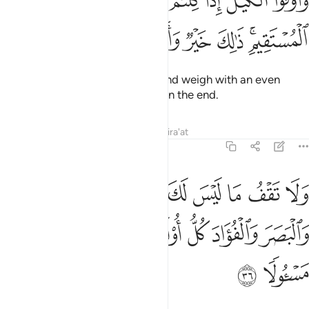
َأَوْفُوا۟ ٱلْكَيْلَ إِذَا كِلْتُمْ وَزِنُوا۟ بِٱلْقِسْطَاسِ ٱلْمُسْتَقِيمِ ۚ ذَٰلِكَ خَيْرٌۭ و
ﲷﲸ
ﲹ
ﲺ
ﲻ
ﲼ
ﲽ
Give in full when you measure, and weigh with an even
balance. That is fairest and best in the end.
Tafsirs
Lessons
Reflections
Qira'at
17:36
ﲾ
ﲿ
ﳀ
ﳁ
ﳂ
ﳃ
ﳄﳅ
ﳆ
ﳇ
لا تقف ما ليس لك به علم ان السمع والبصر والفواد كل اولايك كان عنه م
َلَا تَقْفُ مَا لَيْسَ لَكَ بِهِۦ عِلْمٌ ۚ إِنَّ ٱلسَّمْعَ وَٱلْبَصَرَ وَٱلْفُؤَادَ كُلُّ أُو۟لَـٰٓئِ
ﳈ
ﳉ
ﳊ
ﳋ
ﳌ
ﳍ
ﳎ
ﳏ