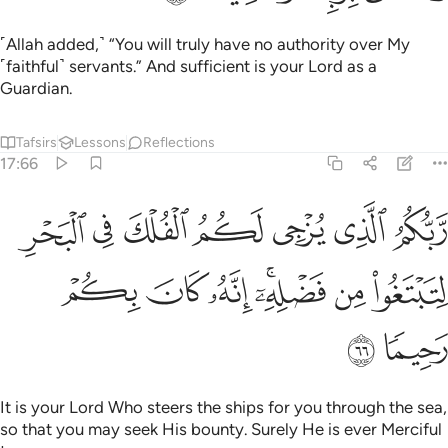
˹Allah added,˺ “You will truly have no authority over My
˹faithful˺ servants.” And sufficient is your Lord as a
Guardian.
Tafsirs
Lessons
Reflections
17:66
ﲾ
ﲿ
ﳀ
ﳁ
ﳂ
ﳃ
ﳄ
بكم الذي يزجي لكم الفلك في البحر لتبتغوا من فضله انه كان بكم رحيما 
َّبُّكُمُ ٱلَّذِى يُزْجِى لَكُمُ ٱلْفُلْكَ فِى ٱلْبَحْرِ لِتَبْتَغُوا۟ مِن فَضْلِهِۦٓ ۚ إِنَّهُۥ 
ﳅ
ﳆ
ﳇﳈ
ﳉ
ﳊ
ﳋ
ﳌ
ﳍ
It is your Lord Who steers the ships for you through the sea,
so that you may seek His bounty. Surely He is ever Merciful