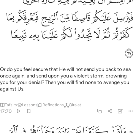
َمْ أَمِنتُمْ أَن يُعِيدَكُمْ فِيهِ تَارَةً أُخْرَىٰ فَيُرْسِلَ عَلَيْكُمْ قَاصِفًۭا مِّنَ ٱلرِّيحِ فَي
ﱭ
ﱮ
ﱯ
ﱰ
ﱱ
ﱲ
ﱳ
ﱴ
ﱵ
ﱶ
ﱷ
ﱸ
ﱹ
ﱺ
ﱻ
ﱼ
Or do you feel secure that He will not send you back to sea
once again, and send upon you a violent storm, drowning
you for your denial? Then you will find none to avenge you
against Us.
Tafsirs
Lessons
Reflections
Qira'at
17:70
ﱽ ﱾ
ﱿ
ﲀ
ﲁ
ﲂ
ﲃ
ﲄ
لقد كرمنا بني ادم وحملناهم في البر والبحر ورزقناهم من الطيبات وفض
َلَقَدْ كَرَّمْنَا بَنِىٓ ءَادَمَ وَحَمَلْنَـٰهُمْ فِى ٱلْبَرِّ وَٱلْبَحْرِ وَرَزَقْنَـٰهُم مِّنَ ٱلطَّيِّب