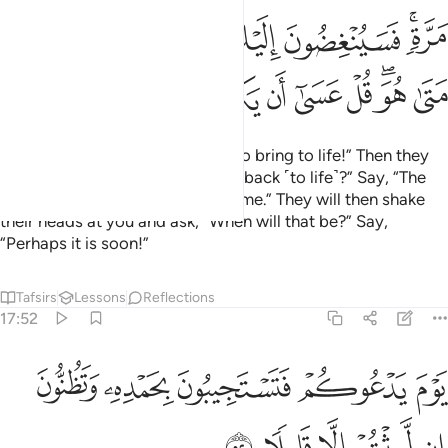
ﱗﱘ
ﱙ
ﱚ
ﱛ
ﱜ
ﱝ
ﱞﱟ
ﱠ
ﱡ
ﱢ
ﱣ
ﱤ
ﱥ
or whatever you think is harder to bring to life!” Then they
will ask ˹you˺, “Who will bring us back ˹to life˺?” Say, “The
One Who created you the first time.” They will then shake
their heads at you and ask, “When will that be?” Say,
“Perhaps it is soon!”
Tafsirs
Lessons
Reflections
17:52
ﱦ
ﱧ
ﱨ
ﱩ
وم يدعوكم فتستجيبون بحمده وتظنون ان لبثتم الا قليلا ٥٢
ﱪ
َوْمَ يَدْعُوكُمْ فَتَسْتَجِيبُونَ بِحَمْدِهِۦ وَتَظُنُّونَ إِن لَّبِثْتُمْ إِلَّا قَلِيلًۭا ٥٢
ﱫ
ﱬ
ﱭ
ﱮ
ﱯ