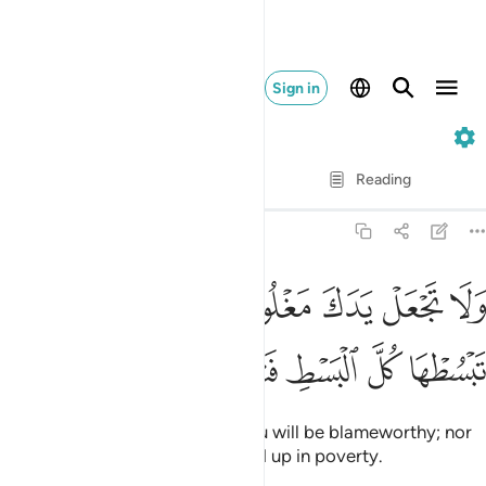
Sign in
17. Al-Isra
Verse by Verse
Reading
Translation
: Dr. Mustafa Khattab
17:29
ﱎ
ﱏ
ﱐ
ﱑ
ﱒ
ﱓ
ﱔ
لا تجعل يدك مغلولة الى عنقك ولا تبسطها كل البسط فتقعد ملوما محسو
َلَا تَجْعَلْ يَدَكَ مَغْلُولَةً إِلَىٰ عُنُقِكَ وَلَا تَبْسُطْهَا كُلَّ ٱلْبَسْطِ فَتَقْعُدَ مَلُومًۭا 
ﱕ
ﱖ
ﱗ
ﱘ
ﱙ
ﱚ
ﱛ
Do not be so tight-fisted, for you will be blameworthy; nor
so open-handed, for you will end up in poverty.