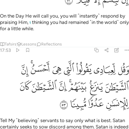
On the Day He will call you, you will ˹instantly˺ respond by
praising Him,
thinking you had remained ˹in the world˺ only
1
for a little while.
Tafsirs
Lessons
Reflections
17:53
ﱰ
ﱱ
ﱲ
ﱳ
ﱴ
ﱵﱶ
ﱷ
قل لعبادي يقولوا التي هي احسن ان الشيطان ينزغ بينهم ان الشيطان كان
َقُل لِّعِبَادِى يَقُولُوا۟ ٱلَّتِى هِىَ أَحْسَنُ ۚ إِنَّ ٱلشَّيْطَـٰنَ يَنزَغُ بَيْنَهُمْ ۚ إِنّ
ﱸ
ﱹ
ﱺﱻ
ﱼ
ﱽ
ﱾ
ﱿ
ﲀ
ﲁ
ﲂ
Tell My ˹believing˺ servants to say only what is best. Satan
certainly seeks to sow discord among them. Satan is indeed