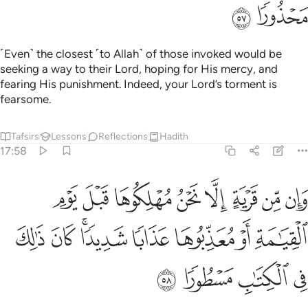
ﳆ
ﳇ
˹Even˺ the closest ˹to Allah˺ of those invoked would be
seeking a way to their Lord, hoping for His mercy, and
fearing His punishment. Indeed, your Lord’s torment is
fearsome.
Tafsirs
Lessons
Reflections
Hadith
17:58
ﳈ
ﳉ
ﳊ
ﳋ
ﳌ
ﳍ
ﳎ
ﳏ
ان من قرية الا نحن مهلكوها قبل يوم القيامة او معذبوها عذابا شديدا ك
َإِن مِّن قَرْيَةٍ إِلَّا نَحْنُ مُهْلِكُوهَا قَبْلَ يَوْمِ ٱلْقِيَـٰمَةِ أَوْ مُعَذِّبُوهَا عَذَا
ﳐ
ﳑ
ﳒ
ﳓ
ﳔﳕ
ﳖ
ﳗ
ﳘ
ﳙ
ﳚ
ﳛ