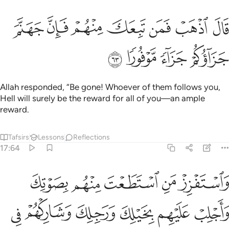
ﲓ
ﲔ
ﲕ
ﲖ
ﲗ
ﲘ
ال اذهب فمن تبعك منهم فان جهنم جزاوكم جزاء موفورا ٦٣
ﲙ
َالَ ٱذْهَبْ فَمَن تَبِعَكَ مِنْهُمْ فَإِنَّ جَهَنَّمَ جَزَآؤُكُمْ جَزَآءًۭ مَّوْفُورًۭا ٦٣
ﲚ
ﲛ
ﲜ
ﲝ
Allah responded, “Be gone! Whoever of them follows you,
Hell will surely be the reward for all of you—an ample
reward.
Tafsirs
Lessons
Reflections
17:64
ﲞ
ﲟ
ﲠ
ﲡ
ﲢ
استفزز من استطعت منهم بصوتك واجلب عليهم بخيلك ورجلك وشاركهم في
َٱسْتَفْزِزْ مَنِ ٱسْتَطَعْتَ مِنْهُم بِصَوْتِكَ وَأَجْلِبْ عَلَيْهِم بِخَيْلِكَ وَرَجِلِكَ وَشَارِكْهُم
ﲣ
ﲤ
ﲥ
ﲦ
ﲧ
ﲨ