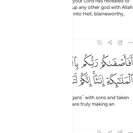
This is part of the wisdom which your Lord has revealed to
you ˹O Prophet˺. And do not set up any other god with Allah
˹O humanity˺, or you will be cast into Hell, blameworthy,
rejected.
Tafsirs
Lessons
Reflections
17:40
ﱕ
ﱖ
ﱗ
ﱘ
ﱙ
فاصفاكم ربكم بالبنين واتخذ من الملايكة اناثا انكم لتقولون قولا عظيما ٤٠
َفَأَصْفَىٰكُمْ رَبُّكُم بِٱلْبَنِينَ وَٱتَّخَذَ مِنَ ٱلْمَلَـٰٓئِكَةِ إِنَـٰثًا ۚ إِنَّكُمْ لَتَقُولُونَ قَوْلً
ﱚ
ﱛﱜ
ﱝ
ﱞ
ﱟ
ﱠ
ﱡ
Has your Lord favoured you ˹pagans˺ with sons and taken
angels as ˹His˺ daughters?
You are truly making an
1
outrageous claim.
Tafsirs
Lessons
Reflections
17:41