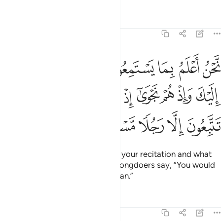
Tafsirs
Lessons
Reflections
17:47
ﲼ
ﲽ
ﲾ
ﲿ
ﳀ
ﳁ
ﳂ
حن اعلم بما يستمعون به اذ يستمعون اليك واذ هم نجوى اذ يقول الظالمون
َّحْنُ أَعْلَمُ بِمَا يَسْتَمِعُونَ بِهِۦٓ إِذْ يَسْتَمِعُونَ إِلَيْكَ وَإِذْ هُمْ نَجْوَىٰٓ إِذْ يَقُولُ ٱل
ﳃ
ﳄ
ﳅ
ﳆ
ﳇ
ﳈ
ﳉ
ﳊ
ﳋ
ﳌ
ﳍ
ﳎ
ﳏ
We know best how they listen to your recitation and what
they say privately—when the wrongdoers say, “You would
only be following a bewitched man.”
Tafsirs
Lessons
Reflections
17:48