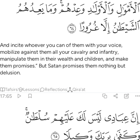
ﲩ
ﲪ
ﲫﲬ
ﲭ
ﲮ
ﲯ
ﲰ
ﲱ
ﲲ
And incite whoever you can of them with your voice,
mobilize against them all your cavalry and infantry,
manipulate them in their wealth and children, and make
them promises.” But Satan promises them nothing but
delusion.
Tafsirs
Lessons
Reflections
Qira'at
17:65
ﲳ
ﲴ
ﲵ
ﲶ
ﲷ
ن عبادي ليس لك عليهم سلطان وكفى بربك وكيلا ٦٥
ﲸﲹ
ِنَّ عِبَادِى لَيْسَ لَكَ عَلَيْهِمْ سُلْطَـٰنٌۭ ۚ وَكَفَىٰ بِرَبِّكَ وَكِيلًۭا ٦٥
ﲺ
ﲻ
ﲼ
ﲽ