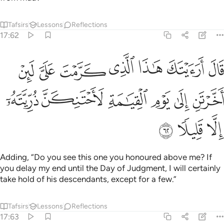
Tafsirs
Lessons
Reflections
17:62
ﲃ
ﲄ
ﲅ
ﲆ
ﲇ
ﲈ
ﲉ
ال ارايتك هاذا الذي كرمت علي لين اخرتن الى يوم القيامة لاحتنكن ذريته ا
َالَ أَرَءَيْتَكَ هَـٰذَا ٱلَّذِى كَرَّمْتَ عَلَىَّ لَئِنْ أَخَّرْتَنِ إِلَىٰ يَوْمِ ٱلْقِيَـٰمَةِ لَأَحْتَنِكَنَّ 
ﲊ
ﲋ
ﲌ
ﲍ
ﲎ
ﲏ
ﲐ
ﲑ
ﲒ
Adding, “Do you see this one you honoured above me? If
you delay my end until the Day of Judgment, I will certainly
take hold of his descendants, except for a few.”
Tafsirs
Lessons
Reflections
17:63