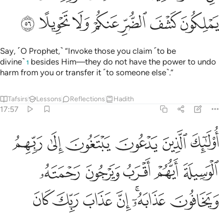
ﲭ
ﲮ
ﲯ
ﲰ
ﲱ
ﲲ
ﲳ
Say, ˹O Prophet,˺ “Invoke those you claim ˹to be
divine˺
besides Him—they do not have the power to undo
1
harm from you or transfer it ˹to someone else˺.”
Tafsirs
Lessons
Reflections
Hadith
17:57
ﲴ
ﲵ
ﲶ
ﲷ
ﲸ
ﲹ
ولايك الذين يدعون يبتغون الى ربهم الوسيلة ايهم اقرب ويرجون رحمته 
ُو۟لَـٰٓئِكَ ٱلَّذِينَ يَدْعُونَ يَبْتَغُونَ إِلَىٰ رَبِّهِمُ ٱلْوَسِيلَةَ أَيُّهُمْ أَقْرَبُ وَيَرْجُو
ﲺ
ﲻ
ﲼ
ﲽ
ﲾ
ﲿ
ﳀﳁ
ﳂ
ﳃ
ﳄ
ﳅ