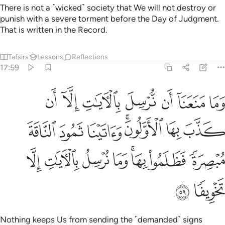
There is not a ˹wicked˺ society that We will not destroy or
punish with a severe torment before the Day of Judgment.
That is written in the Record.
Tafsirs
Lessons
Reflections
17:59
ﱁ
ﱂ
ﱃ
ﱄ
ﱅ
ﱆ
ﱇ
ما منعنا ان نرسل بالايات الا ان كذب بها الاولون واتينا ثمود الناقة مبصرة
َمَا مَنَعَنَآ أَن نُّرْسِلَ بِٱلْـَٔايَـٰتِ إِلَّآ أَن كَذَّبَ بِهَا ٱلْأَوَّلُونَ ۚ وَءَاتَيْنَا ثَمُودَ
ﱈ
ﱉ
ﱊﱋ
ﱌ
ﱍ
ﱎ
ﱏ
ﱐ
ﱑﱒ
ﱓ
ﱔ
ﱕ
ﱖ
ﱗ
ﱘ
Nothing keeps Us from sending the ˹demanded˺ signs