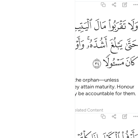
17:34
ﲝ
ﲞ
ﲟ
ﲠ
ﲡ
ﲢ
ﲣ
ﲤ
لا تقربوا مال اليتيم الا بالتي هي احسن حتى يبلغ اشده واوفوا بالعهد ان ا
َلَا تَقْرَبُوا۟ مَالَ ٱلْيَتِيمِ إِلَّا بِٱلَّتِى هِىَ أَحْسَنُ حَتَّىٰ يَبْلُغَ أَشُدَّهُۥ ۚ وَأَوْفُو
ﲥ
ﲦ
ﲧﲨ
ﲩ
ﲪﲫ
ﲬ
ﲭ
ﲮ
ﲯ
ﲰ
Do not come near the wealth of the orphan—unless
intending to enhance it—until they attain maturity. Honour
˹your˺ pledges, for you will surely be accountable for them.
Tafsirs
Lessons
Reflections
Related Content
17:35
ﲱ
ﲲ
ﲳ
ﲴ
ﲵ
ﲶ
اوفوا الكيل اذا كلتم وزنوا بالقسطاس المستقيم ذالك خير واحسن تاويلا ٥