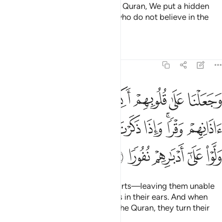
When you ˹O Prophet˺ recite the Quran, We put a hidden
barrier between you and those who do not believe in the
Hereafter.
Tafsirs
Lessons
Reflections
17:46
ﲧ
ﲨ
ﲩ
ﲪ
ﲫ
ﲬ
ﲭ
جعلنا على قلوبهم اكنة ان يفقهوه وفي اذانهم وقرا واذا ذكرت ربك في ال
َجَعَلْنَا عَلَىٰ قُلُوبِهِمْ أَكِنَّةً أَن يَفْقَهُوهُ وَفِىٓ ءَاذَانِهِمْ وَقْرًۭا ۚ وَإِذَا ذَكَرْتَ ر
ﲮ
ﲯﲰ
ﲱ
ﲲ
ﲳ
ﲴ
ﲵ
ﲶ
ﲷ
ﲸ
ﲹ
ﲺ
ﲻ
We have cast veils over their hearts—leaving them unable
to comprehend it—and deafness in their ears. And when
you mention your Lord alone in the Quran, they turn their
backs in aversion.