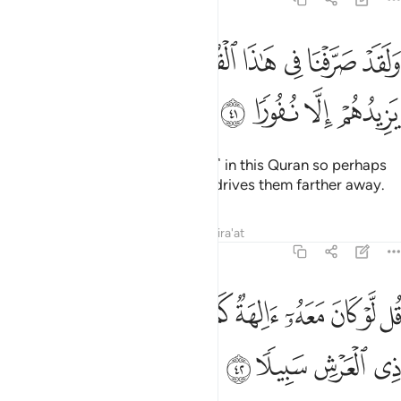
ﱢ
ﱣ
ﱤ
ﱥ
ﱦ
ﱧ
لقد صرفنا في هاذا القران ليذكروا وما يزيدهم الا نفورا ٤١
ﱨ
َلَقَدْ صَرَّفْنَا فِى هَـٰذَا ٱلْقُرْءَانِ لِيَذَّكَّرُوا۟ وَمَا يَزِيدُهُمْ إِلَّا نُفُورًۭا ٤١
ﱩ
ﱪ
ﱫ
ﱬ
We have surely varied ˹the signs˺ in this Quran so perhaps
they may be mindful, but it only drives them farther away.
Tafsirs
Lessons
Reflections
Qira'at
17:42
ﱭ
ﱮ
ﱯ
ﱰ
ﱱ
ﱲ
ﱳ
ﱴ
ﱵ
ل لو كان معه الهة كما يقولون اذا لابتغوا الى ذي العرش سبيلا ٤٢
ﱶ
ُل لَّوْ كَانَ مَعَهُۥٓ ءَالِهَةٌۭ كَمَا يَقُولُونَ إِذًۭا لَّٱبْتَغَوْا۟ إِلَىٰ ذِى ٱلْعَرْ
ﱷ
ﱸ
ﱹ
ﱺ