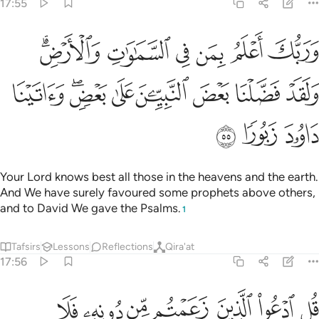
17:55
ﲔ
ﲕ
ﲖ
ﲗ
ﲘ
ﲙﲚ
ربك اعلم بمن في السماوات والارض ولقد فضلنا بعض النبيين على بعض وات
َرَبُّكَ أَعْلَمُ بِمَن فِى ٱلسَّمَـٰوَٰتِ وَٱلْأَرْضِ ۗ وَلَقَدْ فَضَّلْنَا بَعْضَ ٱلنَّبِيِّـۧنَ ع
ﲛ
ﲜ
ﲝ
ﲞ
ﲟ
ﲠﲡ
ﲢ
ﲣ
ﲤ
ﲥ
Your Lord knows best all those in the heavens and the earth.
And We have surely favoured some prophets above others,
and to David We gave the Psalms.
1
Tafsirs
Lessons
Reflections
Qira'at
17:56
ﲦ
ﲧ
ﲨ
ﲩ
ﲪ
ﲫ
ﲬ
ل ادعوا الذين زعمتم من دونه فلا يملكون كشف الضر عنكم ولا تحويلا ٥٦
ُلِ ٱدْعُوا۟ ٱلَّذِينَ زَعَمْتُم مِّن دُونِهِۦ فَلَا يَمْلِكُونَ كَشْفَ ٱلضُّرِّ عَنكُمْ وَلَا تَحْوِي