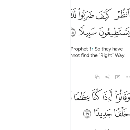
ﳐ
ﳑ
ﳒ
ﳓ
ﳔ
نظر كيف ضربوا لك الامثال فضلوا فلا يستطيعون سبيلا ٤٨
ﳕ
ﳖ
نظُرْ كَيْفَ ضَرَبُوا۟ لَكَ ٱلْأَمْثَالَ فَضَلُّوا۟ فَلَا يَسْتَطِيعُونَ سَبِيلًۭا ٤٨
ﳗ
ﳘ
ﳙ
See how they call you names ˹O Prophet˺!
So they have
1
gone so ˹far˺ astray that they cannot find the ˹Right˺ Way.
Tafsirs
Lessons
Reflections
17:49
ﳚ
ﳛ
ﳜ
ﳝ
ﳞ
ﳟ
قالوا ااذا كنا عظاما ورفاتا اانا لمبعوثون خلقا جديدا ٤٩
ﳠ
َقَالُوٓا۟ أَءِذَا كُنَّا عِظَـٰمًۭا وَرُفَـٰتًا أَءِنَّا لَمَبْعُوثُونَ خَلْقًۭا جَدِيدًۭا ٤٩
ﳡ
ﳢ
ﳣ