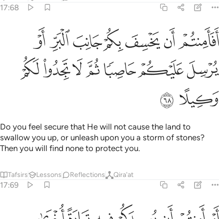
17:68
ﱖ
ﱗ
ﱘ
ﱙ
ﱚ
ﱛ
ﱜ
فامنتم ان يخسف بكم جانب البر او يرسل عليكم حاصبا ثم لا تجدوا لكم وك
َفَأَمِنتُمْ أَن يَخْسِفَ بِكُمْ جَانِبَ ٱلْبَرِّ أَوْ يُرْسِلَ عَلَيْكُمْ حَاصِبًۭا ثُمَّ لَا تَجِدُوا
ﱝ
ﱞ
ﱟ
ﱠ
ﱡ
ﱢ
ﱣ
ﱤ
ﱥ
Do you feel secure that He will not cause the land to
swallow you up, or unleash upon you a storm of stones?
Then you will find none to protect you.
Tafsirs
Lessons
Reflections
Qira'at
17:69
ﱦ
ﱧ
ﱨ
ﱩ
ﱪ
ﱫ
ﱬ
م امنتم ان يعيدكم فيه تارة اخرى فيرسل عليكم قاصفا من الريح فيغرقكم ب