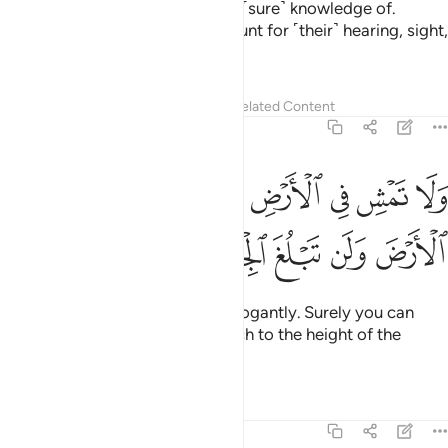
Do not follow what you have no ˹sure˺ knowledge of.
Indeed, all will be called to account for ˹their˺ hearing, sight,
and intellect.
Tafsirs
Lessons
Reflections
Related Content
17:37
ﳐ
ﳑ
ﳒ
ﳓ
ﳔﳕ
ﳖ
ﳗ
ﳘ
لا تمش في الارض مرحا انك لن تخرق الارض ولن تبلغ الجبال طولا ٣٧
َلَا تَمْشِ فِى ٱلْأَرْضِ مَرَحًا ۖ إِنَّكَ لَن تَخْرِقَ ٱلْأَرْضَ وَلَن تَبْلُغَ ٱلْجِبَالَ طُو
ﳙ
ﳚ
ﳛ
ﳜ
ﳝ
ﳞ
And do not walk on the earth arrogantly. Surely you can
neither crack the earth nor stretch to the height of the
mountains.
Tafsirs
Lessons
Reflections
17:38