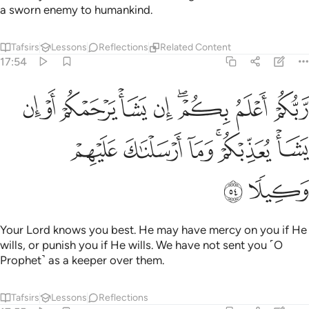
a sworn enemy to humankind.
Tafsirs
Lessons
Reflections
Related Content
17:54
ﲃ
ﲄ
ﲅﲆ
ﲇ
ﲈ
ﲉ
ﲊ
ﲋ
بكم اعلم بكم ان يشا يرحمكم او ان يشا يعذبكم وما ارسلناك عليهم وكيلا
َّبُّكُمْ أَعْلَمُ بِكُمْ ۖ إِن يَشَأْ يَرْحَمْكُمْ أَوْ إِن يَشَأْ يُعَذِّبْكُمْ ۚ وَمَآ أَرْسَلْنَـٰكَ عَلَي
ﲌ
ﲍﲎ
ﲏ
ﲐ
ﲑ
ﲒ
ﲓ
Your Lord knows you best. He may have mercy on you if He
wills, or punish you if He wills. We have not sent you ˹O
Prophet˺ as a keeper over them.
Tafsirs
Lessons
Reflections