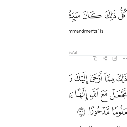
ﳟ
ﳠ
ﳡ
ﳢ
ل ذالك كان سييه عند ربك مكروها ٣٨
ﳣ
ﳤ
ﳥ
ﳦ
ُلُّ ذَٰلِكَ كَانَ سَيِّئُهُۥ عِندَ رَبِّكَ مَكْرُوهًۭا ٣٨
The violation of any of these ˹commandments˺ is
detestable to your Lord.
Tafsirs
Lessons
Reflections
Qira'at
17:39
ﱁ
ﱂ
ﱃ
ﱄ
ﱅ
ﱆ
ﱇﱈ
ﱉ
الك مما اوحى اليك ربك من الحكمة ولا تجعل مع الله الاها اخر فتلقى في
َٰلِكَ مِمَّآ أَوْحَىٰٓ إِلَيْكَ رَبُّكَ مِنَ ٱلْحِكْمَةِ ۗ وَلَا تَجْعَلْ مَعَ ٱللَّهِ إِلَـٰهًا ءَاخَرَ فَ
ﱊ
ﱋ
ﱌ
ﱍ
ﱎ
ﱏ
ﱐ
ﱑ
ﱒ
ﱓ
ﱔ