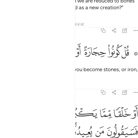
And they say ˹mockingly˺, “When we are reduced to bones
and ashes, will we really be raised as a new creation?”
Tafsirs
Lessons
Reflections
Qira'at
17:50
ﱁ ﱂ
ﱃ
۞ ل كونوا حجارة او حديدا ٥٠
ﱄ
ﱅ
ﱆ
ﱇ
۞ ُلْ كُونُوا۟ حِجَارَةً أَوْ حَدِيدًا ٥٠
Say, ˹O Prophet,˺ “˹Yes, even if˺ you become stones, or iron,
Tafsirs
Lessons
Reflections
17:51
ﱈ
ﱉ
ﱊ
ﱋ
ﱌ
ﱍﱎ
و خلقا مما يكبر في صدوركم فسيقولون من يعيدنا قل الذي فطركم او
َوْ خَلْقًۭا مِّمَّا يَكْبُرُ فِى صُدُورِكُمْ ۚ فَسَيَقُولُونَ مَن يُعِيدُنَا ۖ قُلِ ٱلَّذِى فَ
ﱏ
ﱐ
ﱑﱒ
ﱓ
ﱔ
ﱕ
ﱖ