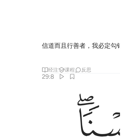
信道而且行善者，我必定勾销他们
经注
课程
反思
29:8
ﱒ
٨
َ ٨