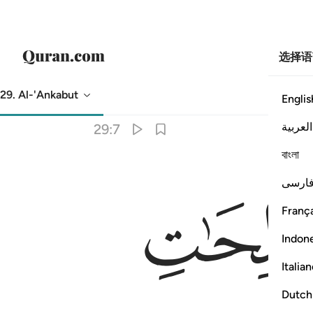
选择语
29. Al-'Ankabut
Englis
意译
: Chinese Translation (Simplified) - Ma Jian
العربية
29:7
বাংলা
ارسی
França
Indon
Italia
Dutch