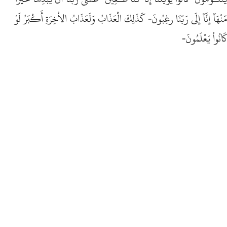
مّنْهَآ إِنَّآ إِلَى رَبّنَا رغِبُونَ- كَذَلِكَ الْعَذَابُ وَلَعَذَابُ الاْخِرَةِ أَكْبَرُ لَوْ
كَانُواْ يَعْلَمُونَ-