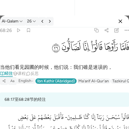
经注: Al-Qalam 68:26
Al-Qalam
26
登入
68:26
فلما راوها قالوا انا لضالون ٢٦
ﱵ
ﱶ
ﱷ
ﱸ
ﱹ
ﱺ
فَلَمَّا رَأَوْهَا قَالُوٓا۟ إِنَّا لَضَآلُّونَ ٢٦
当他们看见园圃的时候，他们说：我们碓是迷误的，
经注
课程
反思
English
Ibn Kathir (Abridged)
Ma'arif Al-Qur'an
Tazkirul 
Aa
68:17至68:28节的经注
قَالُواْ سُبْحَـنَ رَبّنَآ إِنَّا كُنَّا ظَـلِمِينَ- فَأَقْبَلَ بَعْضُهُمْ عَلَى بَعْضٍ
يَتَلَـوَمُونَ- قَالُواْ يوَيْلَنَآ إِنَّا كُنَّا طَـغِينَ- عَسَى رَبُّنَآ أَن يُبْدِلَنَا خَيْراً