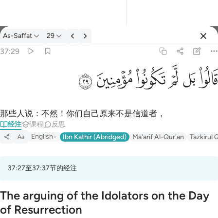
经注: As-Saffat 37:29
As-Saffat
29
登入
37:29
قالوا بل لم تكونوا مومنين ٢٩
ﱘ
ﱙ
ﱚ
ﱛ
ﱜ
ﱝ
قَالُوا۟ بَل لَّمْ تَكُونُوا۟ مُؤْمِنِينَ ٢٩
那些人说：不然！你们自己原来不是信道者，
经注
课程
反思
English
Ibn Kathir (Abridged)
Ma'arif Al-Qur'an
Tazkirul 
Aa
37:27至37:37节的经注
The arguing of the Idolators on the Day
of Resurrection