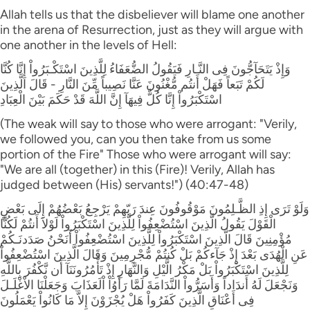
Allah tells us that the disbeliever will blame one another
in the arena of Resurrection, just as they will argue with
one another in the levels of Hell:
وَإِذْ يَتَحَآجُّونَ فِى النَّـارِ فَيَقُولُ الضُّعَفَاءُ لِلَّذِينَ اسْتَكْـبَرُواْ إِنَّا كُنَّا
لَكُمْ تَبَعاً فَهَلْ أَنتُم مُّغْنُونَ عَنَّا نَصِيباً مِّنَ النَّارِ - قَالَ الَّذِينَ
اسْتَكْبَرُواْ إِنَّا كُلٌّ فِيهَآ إِنَّ اللَّهَ قَدْ حَكَمَ بَيْنَ الْعِبَادِ
(The weak will say to those who were arrogant: "Verily,
we followed you, can you then take from us some
portion of the Fire" Those who were arrogant will say:
"We are all (together) in this (Fire)! Verily, Allah has
judged between (His) servants!") (40:47-48)
وَلَوْ تَرَى إِذِ الظَّـلِمُونَ مَوْقُوفُونَ عِندَ رَبّهِمْ يَرْجِعُ بَعْضُهُمْ إِلَى بَعْضٍ
الْقَوْلَ يَقُولُ الَّذِينَ اسْتُضْعِفُواْ لِلَّذِينَ اسْتَكْبَرُواْ لَوْلاَ أَنتُمْ لَكُنَّا
مُؤْمِنِينَ قَالَ الَّذِينَ اسْتَكْبَرُواْ لِلَّذِينَ اسْتُضْعِفُواْ أَنَحْنُ صَدَدنَـكُمْ
عَنِ الْهُدَى بَعْدَ إِذْ جَآءكُمْ بَلْ كُنتُمْ مُّجْرِمِينَ وَقَالَ الَّذِينَ اسْتُضْعِفُواْ
لِلَّذِينَ اسْتَكْبَرُواْ بَلْ مَكْرُ الَّيْلِ وَالنَّهَارِ إِذْ تَأْمُرُونَنَآ أَن نَّكْفُرَ بِاللَّهِ
وَنَجْعَلَ لَهُ أَندَاداً وَأَسَرُّواْ النَّدَامَةَ لَمَّا رَأَوُاْ اْلَعَذَابَ وَجَعَلْنَا الاْغْلَـلَ
فِى أَعْنَاقِ الَّذِينَ كَفَرُواْ هَلْ يُجْزَوْنَ إِلاَّ مَا كَانُواْ يَعْمَلُونَ