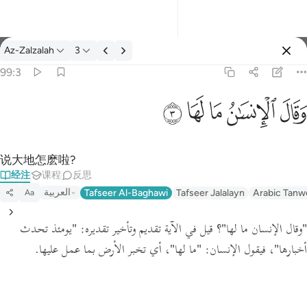
经注: Az-Zalzalah 99:3
Az-Zalzalah
3
登入
99:3
وقال الانسان ما لها ٣
ﱾ
ﱿ
ﲀ
ﲁ
ﲂ
وَقَالَ ٱلْإِنسَـٰنُ مَا لَهَا ٣
说大地怎麽啦?
经注
课程
反思
العربية
Tafseer Al-Baghawi
Tafseer Jalalayn
Arabic Tanw
Aa
"وقال الإنسان ما لها"
؟
قيل في الآية تقديم وتأخير تقديره:
"يومئذ تحدث
، أي تخبر الأرض بما عمل عليها.
"ما لها"
فيقول الإنسان:
،
أخبارها"