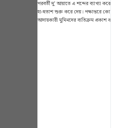
পরবর্তী দু’ আয়াতে এ শব্দের ব্যাখ্যা করে দিয়ে
Portu
হা-হুতাশ শুরু করে দেয়। পক্ষান্তরে কোন সুখ 
русск
আদায়কারী মুমিনদের ব্যতিক্রম প্রকাশ করে উল্ল
Shqip
ภาษา
Türkç
اردو
简体
Melay
Españ
Kiswah
Tiếng 