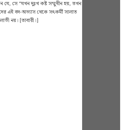
েন যে, সে “যখন দুঃখ কষ্ট সম্মুখীন হয়, তখন
ুষদের এই বদ-অভ্যাস থেকে সৎকর্মী সালাত
লোভী নয়। [তাবারী।]