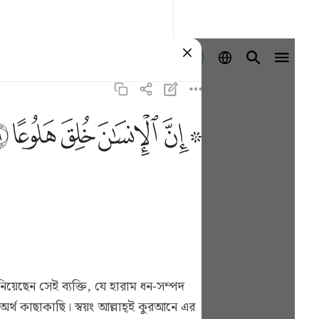
登入
ﱪ ﱫ
ﱬ
ﱭ
ﱮ
ﱯ
র্থ কাছাকাছি। স্বয়ং আল্লাহ্ই কুরআনে এর