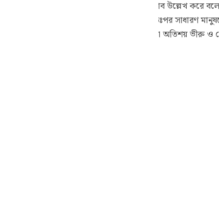
ছেন। [বাগাভী] এখানে মানুষের খারাপ কর্মকাণ্ড ও স্বভাব উল্লেখ করে বল
guês
শান্তি ও আরাম লাভ করে, তখন কৃপণ হয়ে যায়।” অতঃপর সাধারণ মান
ий
েখ করা হয়েছে। অর্থাৎ যারা এরূপ সৎকর্ম করে, তারা অতিশয় ভীরু ও 
ไทย
e
中文
u
ol
ili
Việt