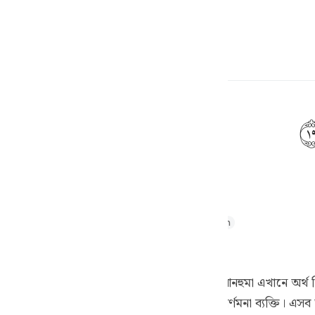
言
登入
h
ف
is
thul Majid
Tafseer Ibn Kathir
Tafsir Ahsanul Bayaan
esia
ত্তরূপে [১] ।
no
, এর অর্থ কৃপণ। মুকাতিল বলেন, এর অর্থ সংকীর্ণমনা ব্যক্তি। এসব অ