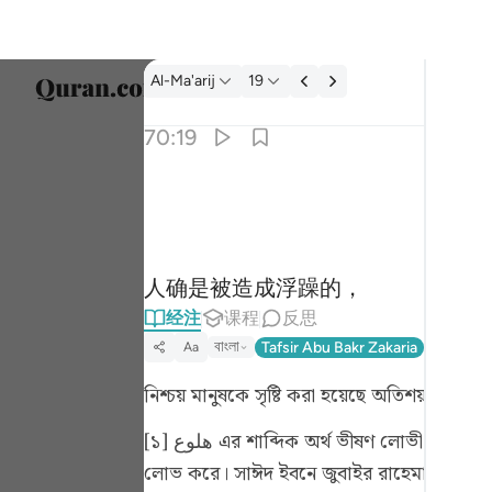
经注: Al-Ma'arij 70:19
Al-Ma'arij
19
选择语
70:19
Englis
۞ ان الانسان خلق هلوعا ١٩
العربية
۞ إِنَّ ٱلْإِنسَـٰنَ خُلِقَ هَلُوعًا ١٩
বাংলা
人确是被造成浮躁的，
ارسی
经注
课程
反思
França
বাংলা
Tafsir Abu Bakr Zakaria
Tafsir Fa
Aa
Indon
নিশ্চয় মানুষকে সৃষ্টি করা হয়েছে অতিশয় অস্থিরচি
Italia
[১] هلوع এর শাব্দিক অর্থ ভীষণ লোভী ও অতি ভীরু ব্যক্তি। [কুরতুবী] ইবনে আব্বাস রাদিয়াল্লাহু ‘আনহুমা এখানে অর্থ নিয়েছেন সেই ব্যক্তি, যে হারাম ধন-সম্পদ
Dutch
লোভ করে। সাঈদ ইবনে জুবাইর রাহেমাহুল্লাহ বলেন