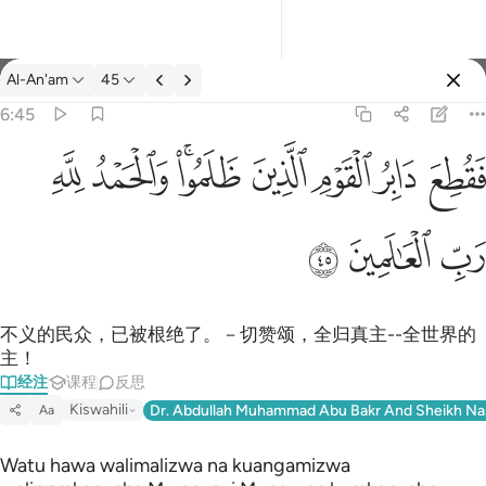
经注: Al-An'am 6:45
Al-An'am
45
登入
6:45
فقطع دابر القوم الذين ظلموا والحمد لله رب العالمين ٤٥
ﱈ
ﱇ
ﱅﱆ
ﱄ
ﱃ
ﱂ
ﱁ
فَقُطِعَ دَابِرُ ٱلْقَوْمِ ٱلَّذِينَ ظَلَمُوا۟ ۚ وَٱلْحَمْدُ لِلَّهِ رَبِّ ٱلْعَـٰ
ﱋ
ﱊ
ﱉ
不义的民众，已被根绝了。－切赞颂，全归真主--全世界的
主！
经注
课程
反思
Kiswahili
Dr. Abdullah Muhammad Abu Bakr And Sheikh Na
Aa
Watu hawa walimalizwa na kuangamizwa