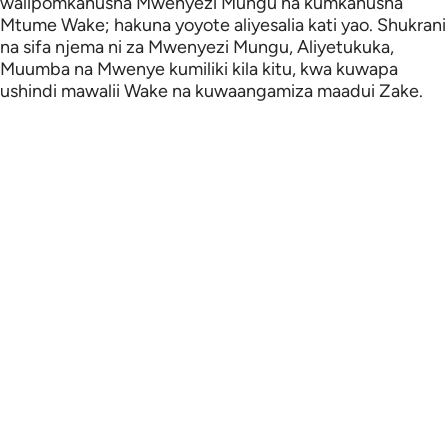
walipomkanusha Mwenyezi Mungu na kumkanusha
Mtume Wake; hakuna yoyote aliyesalia kati yao. Shukrani
na sifa njema ni za Mwenyezi Mungu, Aliyetukuka,
Muumba na Mwenye kumiliki kila kitu, kwa kuwapa
ushindi mawalii Wake na kuwaangamiza maadui Zake.