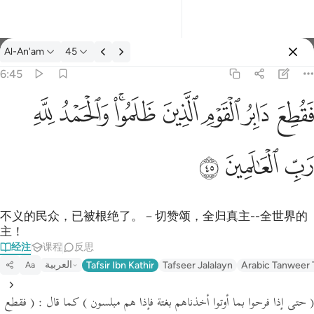
经注: Al-An'am 6:45
Al-An'am
45
登入
6:45
فقطع دابر القوم الذين ظلموا والحمد لله رب العالمين ٤٥
ﱁ
ﱂ
ﱃ
ﱄ
ﱅﱆ
ﱇ
ﱈ
َابِرُ ٱلْقَوْمِ ٱلَّذِينَ ظَلَمُوا۟ ۚ وَٱلْحَمْدُ لِلَّهِ رَبِّ ٱلْعَـٰلَمِينَ ٤٥
ﱉ
ﱊ
ﱋ
不义的民众，已被根绝了。－切赞颂，全归真主--全世界的
主！
经注
课程
反思
العربية
Tafsir Ibn Kathir
Tafseer Jalalayn
Arabic Tanweer 
Aa
( حتى إذا فرحوا بما أوتوا أخذناهم بغتة فإذا هم مبلسون )
كما قال :
( فقطع