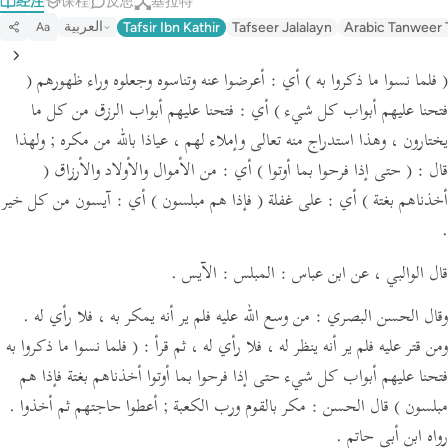
经注
课程
反思
基拉特
العربية
Tafsir Ibn Kathir
Tafseer Jalalayn
Arabic Tanweer 
Aa
( فلما نسوا ما ذكروا به )
أي : أعرضوا عنه وتناسوه وجعلوه وراء ظهورهم
(
فتحنا عليهم أبواب كل شيء )
أي : فتحنا عليهم أبواب الرزق من كل ما
يختارون ، وهذا استدراج منه تعالى وإملاء لهم ،
عياذا بالله من مكره ; ولهذا
قال :
( حتى إذا فرحوا بما أوتوا )
أي : من الأموال والأولاد والأرزاق
(
أخذناهم بغتة )
أي : على غفلة
( فإذا هم مبلسون )
أي : آيسون من كل خير
.
قال الوالبي ،
عن ابن عباس :
المبلس : الآيس .
وقال الحسن البصري : من وسع الله عليه فلم ير أنه يمكر به ، فلا رأي له .
ومن قتر عليه فلم ير أنه ينظر له ، فلا رأي له ،
ثم قرأ :
( فلما نسوا ما ذكروا به
فتحنا عليهم أبواب كل شيء حتى إذا فرحوا بما أوتوا أخذناهم بغتة فإذا هم
مبلسون )
قال الحسن : مكر بالقوم ورب الكعبة ; أعطوا حاجتهم ثم أخذوا .
رواه ابن أبي حاتم .