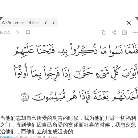
经注: Al-An'am 6:44
Al-An'am
44
登入
6:44
واب كل شيء حتى اذا فرحوا بما اوتوا اخذناهم بغتة فاذا هم مبلسون ٤٤
ﳇ
ﳈ
ﳉ
ﳊ
ﳋ
ﳌ
ﳍ
شَىْءٍ حَتَّىٰٓ إِذَا فَرِحُوا۟ بِمَآ أُوتُوٓا۟ أَخَذْنَـٰهُم بَغْتَةًۭ فَإِذَا هُم مُّبْلِسُونَ ٤٤
ﳎ
ﳏ
ﳐ
ﳑ
ﳒ
ﳓ
ﳔ
ﳕ
ﳖ
ﳗ
ﳘ
ﳙ
ﳚ
ﳛ
当他们忘却自己所受的劝告的时候，我为他们开辟一切福利
之门，直到他们因自己所受的赏赐而狂喜的时候，我忽然惩
治他们，而他们立刻变成沮丧的。