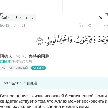
经注: Qaf 50:13
Qaf
13
登入
50:13
وعاد وفرعون واخوان لوط ١٣
ﲳ
ﲴ
ﲵ
ﲶ
ﲷ
وَعَادٌۭ وَفِرْعَوْنُ وَإِخْوَٰنُ لُوطٍۢ ١٣
阿德人、法老、鲁特的同胞、
经注
课程
反思
русский
Al-Sa'di
Aa
50:11至50:13节的经注
Возвращение к жизни иссохшей безжизненной земли
свидетельствует о том, что Аллах может воскресить и
усопших людей, чтобы сполна воздать им за