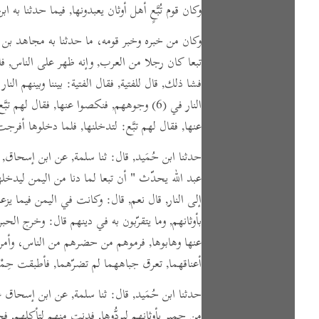
وكان قوم تُبَّعٍ أهل أوثان يعبدونها, فيما حدثنا به ابن
وكان من خبره وخبر قومه، ما حدثنا به مجاهد بن
تبعا كان رجلا من العرب, وإنه ظهر على الناس, فا
فشا ذلك, قال للفتية,
فقال الفتية:
بيننا وبينهم الن
النار في
(6)
وجوههم, فنكصوا عنها,
فقال لهم تبَّع
عنها,
فقال لهم تبَّع:
لتدخلنها, فلما دخلوها أفرجت 
حدثنا ابن حُمَيد,
قال:
ثنا سلمة, عن ابن إسحاق, 
عبد الله يحدّث
" أن تبعا لما دنا من اليمن ليدخلها
إلى النار, قال نعم,
قال:
وكانت في اليمن فيما يزعم أ
بأوثانهم,
وما يتقرّبون به في دينهم قال:
وخرج الحبرا
عنها وهابوها, فرموهم من حضرهم من الناس، وأمرو
أعناقهما, تعرق جباههما لم تضرّهما, فأطبقت حِمْ
حدثنا ابن حُمَيد,
قال:
ثنا سلمة, عن ابن إسحاق عن 
من حمير بأوثانهم ليردُّوها, فدنت منهم لتأكلهم, 