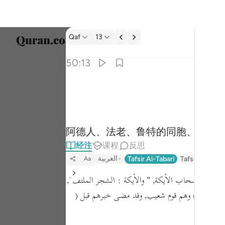
经注: Qaf 50:13
Qaf
13
选择语
50:13
Englis
وعاد وفرعون واخوان لوط ١٣
العربية
وَعَادٌۭ وَفِرْعَوْنُ وَإِخْوَٰنُ لُوطٍۢ ١٣
বাংলা
阿德人、法老、鲁特的同胞、
ارسی
经注
课程
反思
França
العربية
Tafsir Al-Tabari
Tafseer Jalala
Aa
Indon
قال:
إن أصحاب الأيكة,
" والأيكة : الشجر الملتفّ"
,
Italia
بُ الأيْكَةِ )
وهم قوم شعيب, وقد مضى خبرهم قبل
(
Dutch