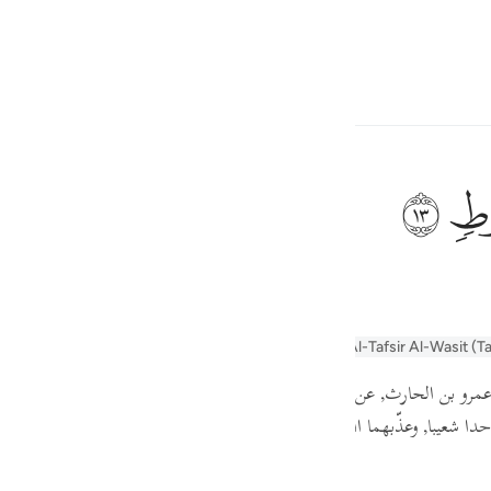
言
登入
h
ﲷ
ف
is
yn
Arabic Tanweer Tafseer
Tafseer Al-Baghawi
Al-Tafsir Al-Wasit (T
esia
عمرو بن الحارث, عن سعيد بن أبي هلال, عن عمرو بن عبد الله,
عن قتادة أنه 
no
حدا شعيبا, وعذّبهما الله بعذابين
( وَثمُودُ ، وَعادٌ وَفِرْعَوْنُ، وَإِخْوَانُ لُوطٍ، وأصْحا