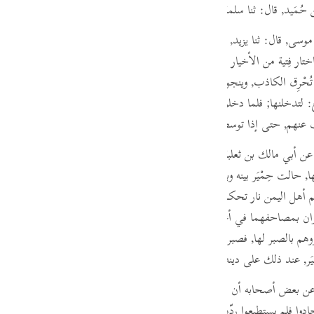
 حُمَيد,
قال:
ثنا سلمة, عن ابن إسحاق.
guês
ий
 موسى,
قال:
ثنا يزيد,
قال:
أخبرنا عمران بن حُدَير, عن أبي مجلز, عن ابن عباس, 
ختار فِتية من الأخيار فاستبطنهم واستدخلهم, حتى أخذ منهم وبايعهم,
وإن قومه 
ار تُحْرِق الكاذب, وينجو منها الصادق, ففعلوا, فعلق الفتية مصاحفهم في أعناقهم
ไทย
:
لتدخلنها; فلما دخلوها أفرجت عنهم حتى قطعوها, وأنه قال لقومه ادخلوها; 
e
عنهم, حتى إذا توسطوا أحاطت بهم, فأحرقتهم, فأسلم تُبع, وكان تُبَّع رجلا صا
عن أبي مالك بن ثعلبة بن أبي مالك القرظي,
قال:
سمعت إبراهيم بن محمد ا
, حالت حِمْيَر بينه وبين ذلك, وقالوا لا تدخلها علينا, وقد فارقت ديننا فدعاهم إ
中文
هل اليمن نار تحكم فيما بينهم فيما يختلفون فيه, تأكل الظالم ولا تضرّ المظلوم,
u
ن بمصاحفهما في أعناقهما متقلديهما, حتى قعدوا للنار عند مخرجها التي تخر
ol
هم بالصبر لها, فصبروا حتى غشيتهم فأكلت الأوثان وما قرّبوا معها, ومن حم
يَر, عند ذلك على دينه, فمن هنالك وغير ذلك كان أصل اليهودية باليمن "
.
ili
بعض أصحابه أن الحَبرين, ومن خرج معهما من حِمْيَر, إنما اتبعوا النار ليردّوه
Việt
فحادوا فلم يستطيعوا ردّها، ودنا منها الحبران بعد ذلك وجعلا يتلوان التوراة