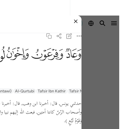
登入
ﲳ
ﲴ
ﲵ
ﲶ
السعدي Al-Sa'di
Tafsir Muyassar
Tafsir Ibn Kathir
Al-Qurtubi
antawi)
حدثني يونس,
قال:
أخبرنا ابن وهب,
قال:
أخبرنا 
وأصحاب الرّسّ كانتا أمتين, فبعث الله إليهم نبيا وا
وَقَوْمُ تُبَّعٍ )
.