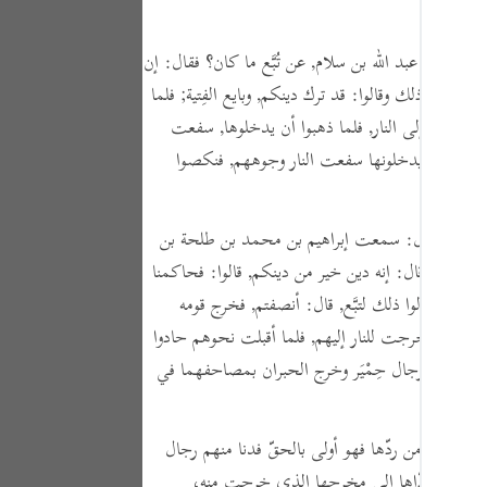
Portu
русск
أنه سأل عبد الله بن سلام, عن تُبَّع ما كان؟
فقال:
إن
استكبروا ذلك وقالوا:
قد ترك دينكم, وبايع الفِتية; فلما
Shqip
, ثم غدوا إلى النار, فلما ذهبوا أن يدخلوها, سفعت
ภาษา
فلما ذهبوا يدخلونها سفعت النار وجوههم, فنكصوا
Türkç
لحا.
اردو
لقرظي,
قال:
سمعت إبراهيم بن محمد بن طلحة بن
لى دينه,
وقال:
إنه دين خير من دينكم,
قالوا:
فحاكمنا
简体
 فلما قالوا ذلك لتبَّع,
قال:
أنصفتم, فخرج قومه
Melay
ج منه, فخرجت للنار إليهم, فلما أقبلت نحوهم حادوا
Españ
ل ذلك من رجال حِمْيَر وخرج الحبران بمصاحفهما في
Kiswah
ا,
وقالوا:
من ردّها فهو أولى بالحقّ فدنا منهم رجال
Tiếng 
, وتنكص حتى ردّاها إلى مخرجها الذي خرجت منه،