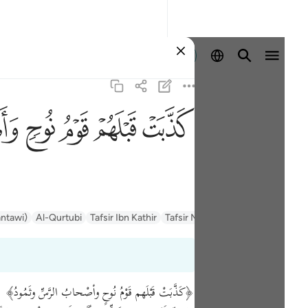
登入
ﲫ
ﲬ
ﲭ
ﲮ
ﲯ
السعدي Al-Sa'di
Tafsir Muyassar
Tafsir Ibn Kathir
Al-Qurtubi
antawi)
﴿كَذَّبَتْ قَبْلَهم قَوْمُ نُوحٍ وأصْحابُ الرَّسِّ وثَمُودُ﴾ ﴿وع