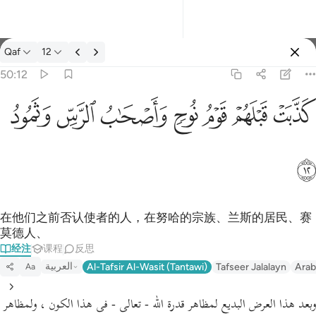
经注: Qaf 50:12
Qaf
12
登入
50:12
كذبت قبلهم قوم نوح واصحاب الرس وثمود ١٢
ﲫ
ﲬ
ﲭ
ﲮ
ﲯ
ﲰ
ﲱ
كَذَّبَتْ قَبْلَهُمْ قَوْمُ نُوحٍۢ وَأَصْحَـٰبُ ٱلرَّسِّ وَثَمُودُ ١٢
ﲲ
在他们之前否认使者的人，在努哈的宗族、兰斯的居民、赛
莫德人、
经注
课程
反思
العربية
Al-Tafsir Al-Wasit (Tantawi)
Tafseer Jalalayn
Arab
Aa
وبعد هذا العرض البديع لمظاهر قدرة الله - تعالى - فى هذا الكون ، ولمظاهر