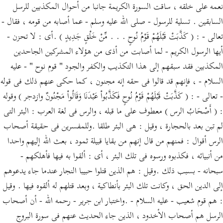
نعمه على خلقه ، ساقت السورة الكريمة جانبا من أحوال المكذبين للرسل
السابقين . تسلية للرسول - صلى الله عليه وسلم - عما أصابه من قومه ، فقال -
تعالى - : ( كَذَّبَتْ قَبْلَهُمْ قَوْمُ نُوحٍ . . . مِّنْ خَلْقٍ جَدِيدٍ ) .أى : لا تحزن -
أيها الرسول الكريم - لما أصابت من أذى من هؤلاء المشركين الجاحدين
المكذبين فقد سبقهم إلى هذا التكذيب والكفر والجود " قوم نوح " - عليه
السلام - ، فإنهم قد قالوا فى حقه إنه مجنون ، كما حكى عنهم ذلك فى قوله
- تعالى - : ( كَذَّبَتْ قَبْلَهُمْ قَوْمُ نُوحٍ فَكَذَّبُواْ عَبْدَنَا وَقَالُواْ مَجْنُونٌ وازدجر ) وقوله
: ( أَصْحَابُ الرس ) معطوف على ما قبله ، والرس فى لغة العرب : البئر التى
لم تبن بعد بالحجارة ، وقيل : هى البئر طلقا .وللمفسرين فى حقيقة أصحاب
الرس أقوال : فمنهم من قال إنهم من بقايا قبيلة ثمود ، بعث الله إليهم واحدا
من أنبيائه ، فكذبوه ورسوه فى تلك البئر ، أى : ألقوا به فيها فأهلكهم -
سبحانه - بسبب ذلك .وقيل : هم الذين قتلوا حبيبا النجار عندما جاء يدعوهم
إلى الدين الحق ، وكانت تلك البئر بأنطاكية ، وبعد قتلهم له ألقوه فيها . وقيل
: هم قوم شعيب - عليه السلام - .واختبار ابن جرير - رحمه الله - أن أصحاب
الرسل هم أصحاب الأخدود ، الذين جاء الحديث عنهم فى سورة البروج