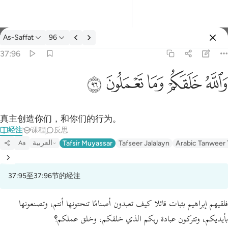
经注: As-Saffat 37:96
As-Saffat
96
登入
37:96
والله خلقكم وما تعملون ٩٦
ﲤ
ﲥ
ﲦ
ﲧ
ﲨ
وَٱللَّهُ خَلَقَكُمْ وَمَا تَعْمَلُونَ ٩٦
真主创造你们，和你们的行为。
经注
课程
反思
العربية
Tafsir Muyassar
Tafseer Jalalayn
Arabic Tanweer 
Aa
37:95至37:96节的经注
فلقيهم إبراهيم بثبات قائلا كيف تعبدون أصنامًا تنحتونها أنتم، وتصنعونها
بأيديكم، وتتركون عبادة ربكم الذي خلقكم، وخلق عملكم؟