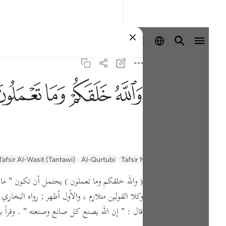
登入
ﲤ
ﲥ
ﲦ
ﲧ
السعدي Al-Sa'di
Tafsir Muyassar
Al-Qurtubi
Tafsir Al-Wasit (Tantawi)
( والله خلقكم وما تعملون )
يحتمل أن تكون
" ما 
وكلا القولين متلازم ، والأول أظهر ; رواه البخا
قال :
" إن الله يصنع كل صانع وصنعته "
.
وقرأ 