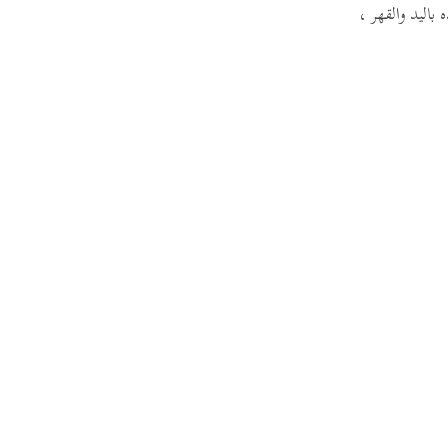
باليد والقهر ،
guês
ий
ไทย
e
中文
u
ol
ili
Việt