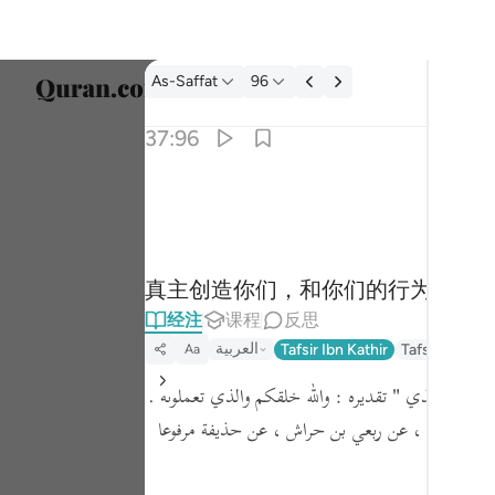
经注: As-Saffat 37:96
As-Saffat
96
选择语
37:96
Englis
والله خلقكم وما تعملون ٩٦
العربية
وَٱللَّهُ خَلَقَكُمْ وَمَا تَعْمَلُونَ ٩٦
বাংলা
真主创造你们，和你们的行为。
ارسی
经注
课程
反思
França
العربية
Tafsir Ibn Kathir
Tafseer Jalal
Aa
Indon
بمعنى
" الذي "
تقديره : والله خلقكم والذي تعملونه .
Italia
 أبي مالك ، عن ربعي بن حراش ،
عن حذيفة مرفوعا
Dutch