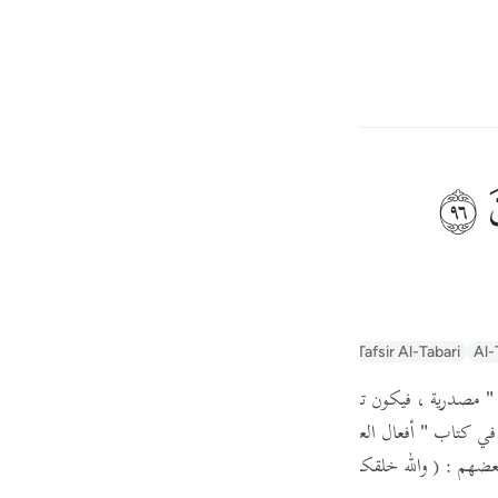
言
登入
h
ﲨ
ف
is
ayn
Arabic Tanweer Tafseer
Tafseer Al-Baghawi
Tafsir Al-Tabari
Al-
esia
"
مصدرية ،
فيكون تقدير الكلام :
والله خلقكم وعملكم . ويحتمل أن تكون 
no
ري في كتاب
" أفعال العباد "
، عن علي بن المديني ، عن مروان بن معاوية ، عن
بعضهم :
( والله خلقكم وما تعملون )