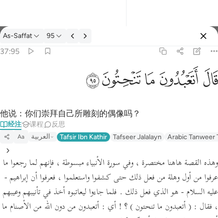
经注: As-Saffat 37:95
As-Saffat
95
登入
37:95
قال اتعبدون ما تنحتون ٩٥
ﲟ
ﲠ
ﲡ
ﲢ
ﲣ
قَالَ أَتَعْبُدُونَ مَا تَنْحِتُونَ ٩٥
他说：你们崇拜自己所雕刻的偶像吗？
经注
课程
反思
العربية
Tafsir Ibn Kathir
Tafseer Jalalayn
Arabic Tanweer 
Aa
وهذه القصة هاهنا مختصرة ، وفي سورة الأنبياء مبسوطة ، فإنهم لما رجعوا ما
عرفوا من أول وهلة من فعل ذلك حتى كشفوا واستعلموا ، فعرفوا أن إبراهيم -
عليه السلام - هو الذي فعل ذلك . فلما جاءوا ليعاتبوه أخذ في تأنيبهم وعيبهم
،
فقال :
( أتعبدون ما تنحتون )
؟
! أي :
أتعبدون من دون الله من الأصنام ما