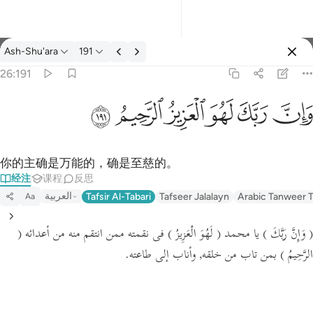
经注: Ash-Shu'ara 26:191
Ash-Shu'ara
191
登入
26:191
وان ربك لهو العزيز الرحيم ١٩١
ﱽ
ﱾ
ﱿ
ﲀ
ﲁ
ﲂ
وَإِنَّ رَبَّكَ لَهُوَ ٱلْعَزِيزُ ٱلرَّحِيمُ ١٩١
你的主确是万能的，确是至慈的。
经注
课程
反思
العربية
Tafsir Al-Tabari
Tafseer Jalalayn
Arabic Tanweer T
Aa
(
فى نقمته ممن انتقم منه من أعدائه
( لَهُوَ الْعَزِيزُ )
يا محمد
( وَإِنَّ رَبَّكَ )
الرَّحِيمُ )
بمن تاب من خلقه, وأناب إلى طاعته.