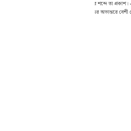
 কারণে জুতা খুলতে বলা হয়েছিল; যেমন কুরআনের শব্দে তা প্রকাশ।
guês
উপত্যকার পবিত্রতার প্রভাব খালি পায়ে মূসা (আঃ)-এর অভ্যন্তরে বে
ий
ไทย
e
中文
u
ol
ili
Việt