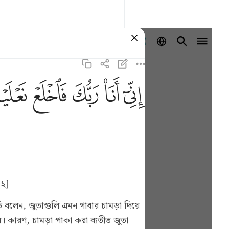
登入
ﲺ
ﲻ
ﲼ
ﲽ
ﲾ
[২]
 বলেন, জুতাগুলি এমন গাধার চামড়া দিয়ে
য়। কারণ, চামড়া পাকা করা ব্যতীত জুতা