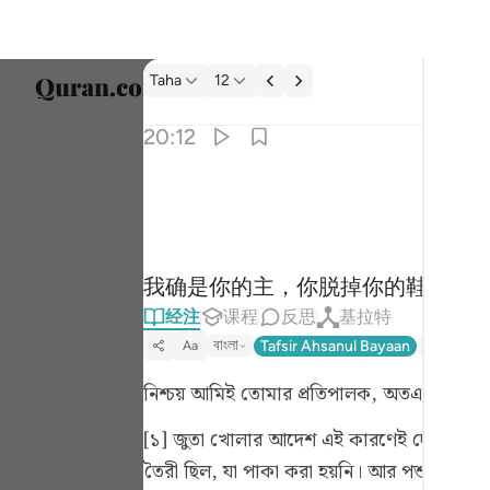
经注: Taha 20:12
Taha
12
选择语
20:12
Englis
ي انا ربك فاخلع نعليك انك بالواد المقدس طوى ١٢
العربية
ُّكَ فَٱخْلَعْ نَعْلَيْكَ ۖ إِنَّكَ بِٱلْوَادِ ٱلْمُقَدَّسِ طُوًۭى ١٢
বাংলা
我确是你的主，你脱掉你的鞋子吧，
ارسی
经注
课程
反思
基拉特
França
বাংলা
Tafsir Ahsanul Bayaan
Tafsir Fat
Aa
Indon
নিশ্চয় আমিই তোমার প্রতিপালক, অতএব তুমি তোম
Italia
[১] জুতা খোলার আদেশ এই কারণেই দেওয়া হয়েছি
Dutch
তৈরী ছিল, যা পাকা করা হয়নি। আর পশুর চামড়া ব