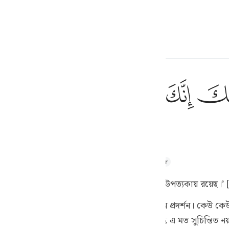
言
登入
h
ﲿ
ﳀ
ﳁ
ﳂ
ﳃ
ان
إِنِّىٓ أَنَا۠ رَب
你确是在圣谷杜瓦'中。
ف
is
hul Majid
Tafsir Abu Bakr Zakaria
Tafseer Ibn Kathir
esia
ার জুতা খুলে ফেল,[১] কারণ তুমি পবিত্র তুওয়া উপত্যকায় রয়েছ।’ 
no
ল যে, এতে আছে বিনয়ের প্রকাশ ও অধিক সম্মান প্রদর্শন। কেউ কেউ
িশেষ পদ্ধতিতে পাকা করার পরই পবিত্র হয়। কিন্তু এ মত সুচিন্তিত ন