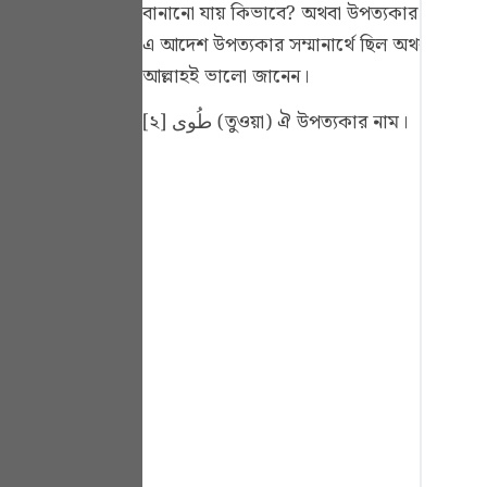
বানানো যায় কিভাবে? অথবা উপত্যকার পবিত্রতার
Portu
এ আদেশ উপত্যকার সম্মানার্থে ছিল অথবা যাতে 
русск
আল্লাহই ভালো জানেন।
Shqip
[২] طُوى (তুওয়া) ঐ উপত্যকার নাম।
ภาษา
Türkç
اردو
简体
Melay
Españ
Kiswah
Tiếng 