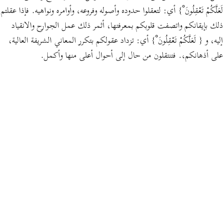
لَعَلَّكُمْ تَعْقِلُونَ ْ}
أي: لتعقلوا حدوده وأصوله وفروعه، وأوامره ونواهيه. فإذا عقلتم
ذلك بإيقانكم واتصفت قلوبكم بمعرفتها، أثمر ذلك عمل الجوارح والانقياد
إليه، و
{ لَعَلَّكُمْ تَعْقِلُونَ ْ}
أي: تزداد عقولكم بتكرر المعاني الشريفة العالية،
على أذهانكم،. فتنتقلون من حال إلى أحوال أعلى منها وأكمل.