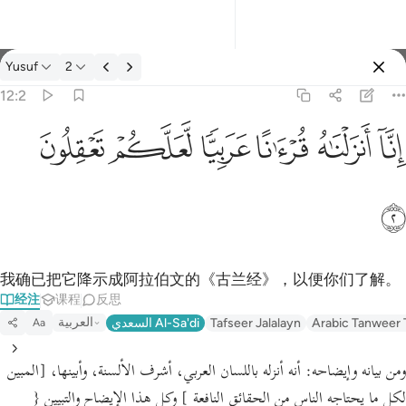
经注: Yusuf 12:2
Yusuf
2
登入
12:2
انا انزلناه قرانا عربيا لعلكم تعقلون ٢
ﲙ
ﲚ
ﲛ
ﲜ
ﲝ
ﲞ
إِنَّآ أَنزَلْنَـٰهُ قُرْءَٰنًا عَرَبِيًّۭا لَّعَلَّكُمْ تَعْقِلُونَ ٢
ﲟ
我确已把它降示成阿拉伯文的《古兰经》，以便你们了解。
经注
课程
反思
العربية
Arabic Tanweer 
Tafseer Jalalayn
السعدي Al-Sa'di
Aa
ومن بيانه وإيضاحه:
أنه أنزله باللسان العربي، أشرف الألسنة، وأبينها،
[المبين
لكل ما يحتاجه الناس من الحقائق النافعة ]
وكل هذا الإيضاح والتبيين
{