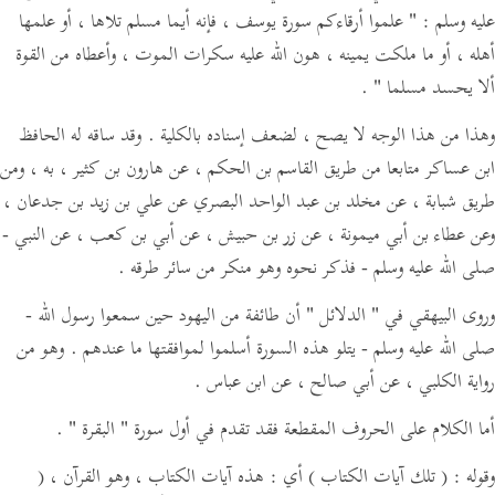
عليه وسلم :
" علموا أرقاءكم سورة يوسف ، فإنه أيما مسلم تلاها ، أو علمها
أهله ، أو ما ملكت يمينه ، هون الله عليه سكرات الموت ، وأعطاه من القوة
ألا يحسد مسلما "
.
وهذا من هذا الوجه لا يصح ، لضعف إسناده بالكلية . وقد ساقه له الحافظ
ابن عساكر متابعا من طريق القاسم بن الحكم ، عن هارون بن كثير ، به ، ومن
طريق شبابة ، عن مخلد بن عبد الواحد البصري عن علي بن زيد بن جدعان ،
وعن عطاء بن أبي ميمونة ، عن زر بن حبيش ، عن أبي بن كعب ، عن النبي -
صلى الله عليه وسلم - فذكر نحوه وهو منكر من سائر طرقه .
وروى البيهقي في
" الدلائل "
أن طائفة من اليهود حين سمعوا رسول الله -
صلى الله عليه وسلم - يتلو هذه السورة أسلموا لموافقتها ما عندهم . وهو من
رواية الكلبي ، عن أبي صالح ، عن ابن عباس .
أما الكلام على الحروف المقطعة فقد تقدم في أول سورة
" البقرة "
.
وقوله :
( تلك آيات الكتاب )
أي : هذه آيات الكتاب ، وهو القرآن ،
(