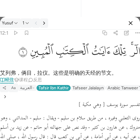
经注: Yusuf 12:1
Yusuf
1
登入
12:1
الر تلك ايات الكتاب المبين ١
ﲒﲓ
ﲔ
ﲕ
ﲖ
ﲗ
ﲘ
الٓر ۚ تِلْكَ ءَايَـٰتُ ٱلْكِتَـٰبِ ٱلْمُبِينِ ١
艾列弗，俩目，拉仪。这些是明确的天经的节文。
经注
课程
反思
العربية
Tafsir Ibn Kathir
Tafseer Jalalayn
Arabic Tanweer 
Aa
تفسير سورة يوسف
[ وهي مكية ]
روى الثعلبي وغيره ، من طريق سلام بن سليم -
ويقال :
سليم - المدائني ، وهو
متروك ، عن هارون بن كثير - وقد نص على جهالته أبو حاتم - عن زيد بن أسلم
، عن أبيه ، عن أبي أمامة ،
عن أبي بن كعب قال :
قال رسول الله ،
صلى الله