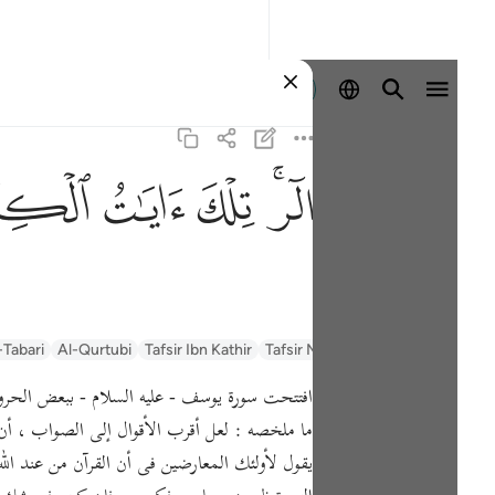
登入
ﲒﲓ
ﲔ
ﲕ
ﲖ
السعدي Al-Sa'di
Tafsir Muyassar
Tafsir Ibn Kathir
Al-Qurtubi
-Tabari
افتتحت سورة يوسف - عليه السلام - ببعض الحروف 
ما ملخصه : لعل أقرب الأقوال إلى الصواب ، أن ه
يقول لأولئك المعارضين فى أن القرآن من عند ال