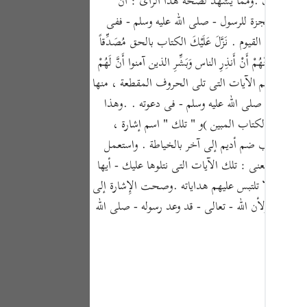
ونكم فى ذلك .ومما يشهد لصحة هذا الرأى : أن
Portu
ن كونه معجزة للرسول - صلى الله عليه وسلم - ففى
русск
هُوَ الحي القيوم . نَزَّلَ عَلَيْكَ الكتاب بالحق مُصَدِّقاً
ُلٍ مِّنْهُمْ أَنْ أَنذِرِ الناس وَبَشِّرِ الذين آمنوا أَنَّ لَهُمْ
Shqip
. ) وهكذا نجد أن معظم الآيات التى تلى الحروف المقطعة ، منها
ภาษา
الرسول - صلى الله عليه وسلم - فى دعوته . .وهذا
Türkç
لْكَ آيَاتُ الكتاب المبين )و " تلك " اسم إشارة ،
 وأصل الكتب ضم أديم إلى آخر بالخياطة . واستعمل
اردو
هر .والمعنى : تلك الآيات التى نتلوها عليك - أيها
简体
ائقه ، ولا تلتبس عليهم هداياته .وصحت الإِشارة إلى
Melay
زال ، ولأن الله - تعالى - قد وعد رسوله - صلى الله
Españ
Kiswah
Tiếng 