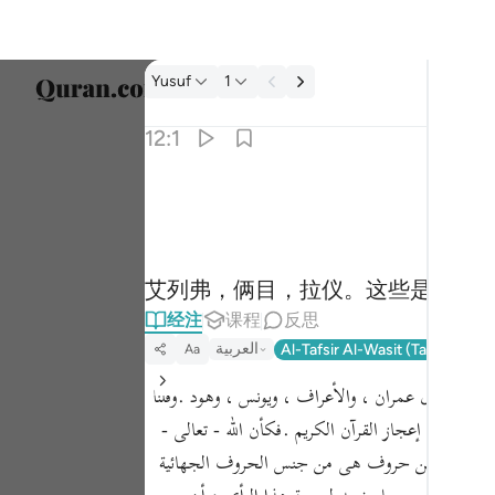
经注: Yusuf 12:1
Yusuf
1
选择语
12:1
Englis
الر تلك ايات الكتاب المبين ١
العربية
الٓر ۚ تِلْكَ ءَايَـٰتُ ٱلْكِتَـٰبِ ٱلْمُبِينِ ١
বাংলা
艾列弗，俩目，拉仪。这些是明确
ارسی
经注
课程
反思
França
العربية
Al-Tafsir Al-Wasit (Tantawi)
T
Aa
Indon
قرة ، وآل عمران ، والأعراف ، ويونس ، وهود .وقلنا
Italia
يه إلى إعجاز القرآن الكريم .فكأن الله - تعالى -
كم ، ومنظوما من حروف هى من جنس الحروف الجهائية
Dutch