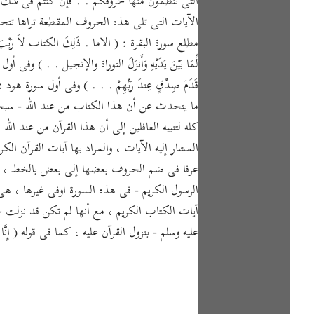
التى تنظمون منها حروفكم . . فإن كنتم فى شك م
الآيات التى تلى هذه الحروف المقطعة تراها تتحد
مطلع سورة البقرة : ( الاما . ذَلِكَ الكتاب لاَ رَيْبَ فِ
لِّمَا بَيْنَ يَدَيْهِ وَأَنزَلَ التوراة والإنجيل . . ) وفى أول
قَدَمَ صِدْقٍ عِندَ رَبِّهِمْ . . . ) وفى أول سورة هود
ما يتحدث عن أن هذا الكتاب من عند الله - سبحان
كله لتنبيه الغافلين إلى أن هذا القرآن من عند الله
المشار إليه الآيات ، والمراد بها آيات القرآن 
عرفا فى ضم الحروف بعضها إلى بعض بالخط ، والمر
الرسول الكريم - فى هذه السورة اوفى غيرها ، هى
آيات الكتاب الكريم ، مع أنها لم تكن قد نزلت جم
عليه وسلم - بنزول القرآن عليه ، كما فى قوله ( إِنَّا سَن