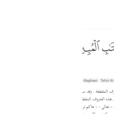
言
登入
h
ﲗ
ﲘ
的天经的节文。
ف
is
afseer Jalalayn
Arabic Tanweer Tafseer
Tafseer Al-Baghawi
Tafsir Al
esia
المقطعة . وقد سبق أن تكلمنا عن آراء العلماء فى هذه الحروف فى سورة الب
no
ذه الحروف المقطعة ، قد وردت فى افتتاح بعض السور على سبيل الايقاظ والتنب
له - تعالى - : هاكم ترونه مؤلفا من كلام هو من جنس ما تؤلفون منه كلام