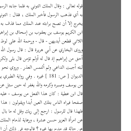
به أي فذهب الرسول فأخبر الملك ، فقال : ائتوني
يخرج إلا أن تصح براءته عند الملك مما قذف به ، 
ابن الكريم يوسف بن يعقوب بن إسحاق بن إبراهيم 
اللاتي قطعن أيديهن - قال - ورحمة الله على لوط 
وروى البخاري عن أبي هريرة قال : قال رسول الل
أحق من إبراهيم إذ قال له أولم تؤمن قال بلى ولك
لبثه أجبت الداعي ولم ألتمس العذر . وروي نح
الديوان [ ص: 181 ] غيره . وفي 
من يوسف وصبره وكرمه والله يغفر له حين سئل عن
قال ابن عطية : كان هذا الفعل من يوسف - عليه ا
صفحا فيراه الناس بتلك العين أبدا ويقولون : هذا ا
فلهذا قال للرسول : ارجع إلى ربك وقل له ما ب
عن امرأة العزيز حسن عشرة ، ورعاية لذمام الملك 
عن حالة قد مدح بها غيره ؟ فالوجه في ذلك أن الن