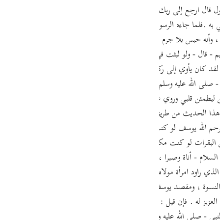
guês
 به .فلما جاءه الرسول أي يأمره بالخروجقال ارجع إلى ربك فاسأله ما بال الن
ий
وأنه حبس بلا جرم . وروى الترمذي عن أبي هريرة قال : قال رسول الله - صلى ا
- قال - ولو لبثت في السجن ما لبث ثم جاءني الرسول أجبت - ثم قرأ - فلما ج
ไทย
لقد كان يأوي إلى ركن شديد إذ قال لو أن لي بكم قوة أو آوي إلى ركن شديد ف
ه - صلى الله عليه وسلم - : يرحم الله لوطا لقد كان يأوي إلى ركن شديد ول
e
ن ليطمئن قلبي وروي عن النبي - صلى الله عليه وسلم - أنه قال يرحم الله أخ
و هذا الحديث من طريق عبد الرحمن بن القاسم صاحب مالك ، في كتاب التف
中文
رواية الطبري يرحم الله يوسف لو كنت أنا المحبوس ثم أرسل إلي لخرجت سريعا إن كان 
 البقرات لو كنت مكانه لما أخبرتهم حتى أشترط أن يخرجوني ولقد عجبت منه 
u
لسلام - أناة وصبرا ، وطلبا لبراءة الساحة ; وذلك أنه - فيما روي - خشي أن
ol
لذي راود امرأة مولاه ; فأراد يوسف - عليه السلام - أن يبين براءته ، ويحقق منز
ili
ال النسوة ، ومقصد يوسف - عليه السلام - إنما كان : وقل له يستقصي عن ذ
العزيز له . فإن قيل : كيف مدح النبي - صلى الله عليه وسلم - يوسف بالصبر و
Việt
بي - صلى الله عليه وسلم - إنما أخذ لنفسه وجها آخر من الرأي ، له جهة أيض