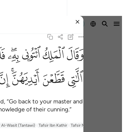
Sign in
ﲙ
ﲚ
ﲛ
ﲜﲝ
ﲞ
وقال 
وَقَالَ ٱلْمَلِكُ ٱئْتُونِى
ﲩ
ﲪ
ﲫﲬ
ﲭ
id, “Go back to your master and
nowledge of their cunning.”
السعدي Al-Sa'di
Tafsir Muyassar
Tafsir Ibn Kathir
r Al-Wasit (Tantawi)