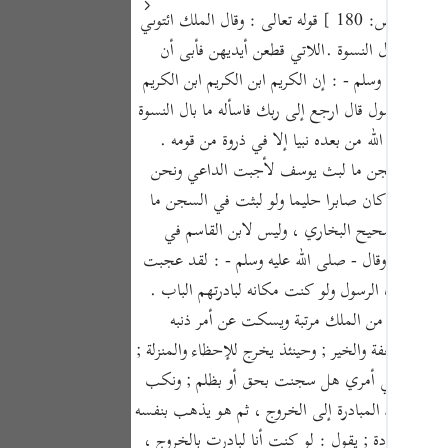
Portu
قوله تعالى : وقال الملك ائتوني به فلما جاءه الرسول قال ارجع إلى ربك فاسأله ما بال النسوة اللاتي قطعن أيديهن إن ربي بكيدهن عليم[ ص: 180 ] قوله تعالى : وقال الملك ائتوني
سوة أي حال النسوة .اللاتي قطعن أيديهن فأبى أن
русск
لله عليه وسلم - : إن الكريم ابن الكريم ابن الكريم
Shqip
اءه الرسول قال ارجع إلى ربك فاسأله ما بال النسوة
ภาษา
ما بعث الله من بعده نبيا إلا في ذروة من قومه .
و لبثت في السجن ما لبث يوسف لأجبت الداعي ونحن
Türkç
ي يوسف لقد كان صابرا حليما ولو لبثت في السجن ما
اردو
سير من صحيح البخاري ، وليس لابن القاسم في
简体
لحليما ذا أناة وقال - صلى الله عليه وسلم - : لقد عجبت
حين أتاه الرسول ولو كنت مكانه لبادرتهم الباب .
Melay
 يخرج وينال من الملك مرتبة ويسكت عن أمر ذنبه
Españ
لته من العفة والخير ; وحينئذ يخرج للإحظاء والمنزلة ;
Kiswah
نبي ، وينظر في أمري هل سجنت بحق أو بظلم ; ونكب
الأناة وترك المبادرة إلى الخروج ، ثم هو يذهب بنفسه
Tiếng 
ا من الجودة ; يقول : لو كنت أنا لبادرت بالخروج ،