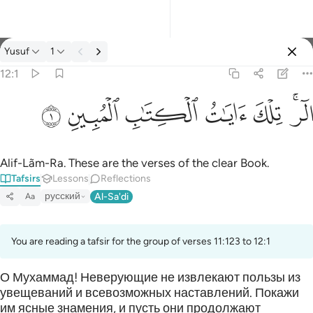
Tafsir: Yusuf 12:1
Yusuf
1
Sign in
12:1
الر تلك ايات الكتاب المبين ١
ﲒﲓ
ﲔ
ﲕ
ﲖ
ﲗ
ﲘ
الٓر ۚ تِلْكَ ءَايَـٰتُ ٱلْكِتَـٰبِ ٱلْمُبِينِ ١
Alif-Lãm-Ra. These are the verses of the clear Book.
Tafsirs
Lessons
Reflections
русский
Al-Sa'di
Aa
You are reading a tafsir for the group of verses 11:123 to 12:1
О Мухаммад! Неверующие не извлекают пользы из
увещеваний и всевозможных наставлений. Покажи
им ясные знамения, и пусть они продолжают