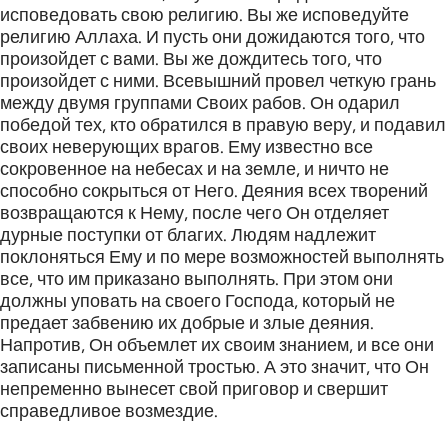
исповедовать свою религию. Вы же исповедуйте
религию Аллаха. И пусть они дожидаются того, что
произойдет с вами. Вы же дождитесь того, что
произойдет с ними. Всевышний провел четкую грань
между двумя группами Своих рабов. Он одарил
победой тех, кто обратился в правую веру, и подавил
своих неверующих врагов. Ему известно все
сокровенное на небесах и на земле, и ничто не
способно сокрыться от Него. Деяния всех творений
возвращаются к Нему, после чего Он отделяет
дурные поступки от благих. Людям надлежит
поклоняться Ему и по мере возможностей выполнять
все, что им приказано выполнять. При этом они
должны уповать на своего Господа, который не
предает забвению их добрые и злые деяния.
Напротив, Он объемлет их своим знанием, и все они
записаны письменной тростью. А это значит, что Он
непременно вынесет свой приговор и свершит
справедливое возмездие.