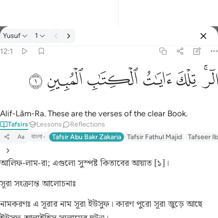
Tafsir: Yusuf 12:1
Yusuf
1
Sign in
12:1
الر تلك ايات الكتاب المبين ١
ﲒﲓ
ﲔ
ﲕ
ﲖ
ﲗ
ﲘ
الٓر ۚ تِلْكَ ءَايَـٰتُ ٱلْكِتَـٰبِ ٱلْمُبِينِ ١
Alif-Lãm-Ra. These are the verses of the clear Book.
Tafsirs
Lessons
Reflections
বাংলা
Tafsir Abu Bakr Zakaria
Tafsir Fathul Majid
Tafseer Ib
Aa
আলিফ-লাম-রা; এগুলো সুস্পষ্ট কিতাবের আয়াত [১]।
সূরা সংক্রান্ত আলোচনাঃ
নামকরণঃ
এ সূরার নাম সূরা ইউসুফ। কারণ পুরো সূরা জুড়ে আছে