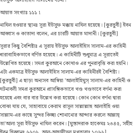
ইউসুফ আলাইহিস সালামের ঘটনা।
আয়াত সংখ্যাঃ ১১১ ৷
নাযিল হওয়ার স্থানঃ
সূরা ইউসুফ মক্কায় নাযিল হয়েছে। [কুরতুবী] ইবন
আব্বাস ও কাতাদা বলেন, এর চারটি আয়াত মাদানী। [কুরতুবী]
সূরার কিছু বৈশিষ্ট্যঃ
এ সূরায় ইউসুফ আলাইহিস সালাম-এর কাহিনী
ধারাবাহিকভাবে বর্ণিত হয়েছে। এ কাহিনীটি শুধুমাত্র এ সূরাতেই
উল্লেখিত হয়েছে। সমগ্র কুরআনে কোথাও এর পুনরাবৃত্তি করা হয়নি।
এটা একমাত্র ইউসুফ আলাইহিস সালাম-এর কাহিনীরই বৈশিষ্ট্য।
[কুরতুবী] এ ছাড়া অন্যসব আম্বিয়া 'আলাইহিমুস্ সালাম-এর কাহিনী ও
ঘটনাবলী সমগ্র কুরআনে প্রাসঙ্গিকভাবে খণ্ড খণ্ডভাবে বর্ণনা করা
হয়েছে এবং বার বার উল্লেখ করা হয়েছে। কোন কোন বর্ণনা দ্বারা
বোঝা যায় যে, সাহাবায়ে কেরাম রাসূল সাল্লাল্লাহু আলাইহি ওয়া
সাল্লাম-এর কাছে সুন্দর কিচ্ছা শোনানোর আব্দার করলে আল্লাহ্
তা'আলা সূরা ইউসুফ নাযিল করেন। [মুস্তাদরাক হাকেমঃ ২৩৪৫, সহীহ
ইবন হিব্বানঃ ৬২০৯, আল-আহাদীসুল মুখতারাঃ ১০৬৯]