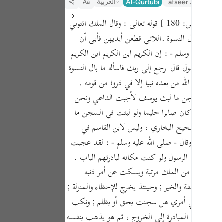
العربية
Al-Qurtubi
Tafseer Jalalayn
Aa
Portu
قوله تعالى : وقال الملك ائتوني به فلما جاءه الرسول قال ارجع إلى ربك فاسأله ما بال النسوة اللاتي قطعن أيديهن إن ربي بكيدهن عليم[ ص: 180 ] قوله تعالى : وقال الملك ائتوني
русск
سوة أي حال النسوة .اللاتي قطعن أيديهن فأبى أن
Shqip
لله عليه وسلم - : إن الكريم ابن الكريم ابن الكريم
ภาษา
اءه الرسول قال ارجع إلى ربك فاسأله ما بال النسوة
ما بعث الله من بعده نبيا إلا في ذروة من قومه .
Türkç
و لبثت في السجن ما لبث يوسف لأجبت الداعي ونحن
اردو
ي يوسف لقد كان صابرا حليما ولو لبثت في السجن ما
简体
سير من صحيح البخاري ، وليس لابن القاسم في
لحليما ذا أناة وقال - صلى الله عليه وسلم - : لقد عجبت
Melay
حين أتاه الرسول ولو كنت مكانه لبادرتهم الباب .
Españ
 يخرج وينال من الملك مرتبة ويسكت عن أمر ذنبه
Kiswah
لته من العفة والخير ; وحينئذ يخرج للإحظاء والمنزلة ;
نبي ، وينظر في أمري هل سجنت بحق أو بظلم ; ونكب
Tiếng
الأناة وترك المبادرة إلى الخروج ، ثم هو يذهب بنفسه