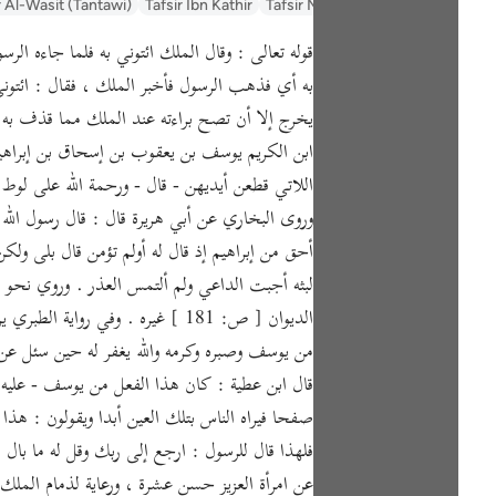
السعدي Al-Sa'di
Tafsir Muyassar
Tafsir Ibn Kathir
r Al-Wasit (Tantawi)
به أي فذهب الرسول فأخبر الملك ، فقال : ائتوني
يخرج إلا أن تصح براءته عند الملك مما قذف به ، 
ابن الكريم يوسف بن يعقوب بن إسحاق بن إبراهيم 
اللاتي قطعن أيديهن - قال - ورحمة الله على لوط 
وروى البخاري عن أبي هريرة قال : قال رسول الل
أحق من إبراهيم إذ قال له أولم تؤمن قال بلى ولك
لبثه أجبت الداعي ولم ألتمس العذر . وروي نح
الديوان [ ص: 181 ] غيره . وفي 
من يوسف وصبره وكرمه والله يغفر له حين سئل عن
قال ابن عطية : كان هذا الفعل من يوسف - عليه ا
صفحا فيراه الناس بتلك العين أبدا ويقولون : هذا ا
فلهذا قال للرسول : ارجع إلى ربك وقل له ما ب
عن امرأة العزيز حسن عشرة ، ورعاية لذمام الملك 