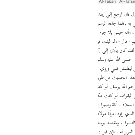
Arabic Tanweer Tafseer
Tafseer Al-Baghawi
Tafsir Al-Tabari
Al-Tafsi
guês
ий
 به .فلما جاءه الرسول أي يأمره بالخروجقال ارجع إلى ربك فاسأله ما بال الن
وأنه حبس بلا جرم . وروى الترمذي عن أبي هريرة قال : قال رسول الله - صلى ا
ไทย
- قال - ولو لبثت في السجن ما لبث ثم جاءني الرسول أجبت - ثم قرأ - فلما ج
لقد كان يأوي إلى ركن شديد إذ قال لو أن لي بكم قوة أو آوي إلى ركن شديد ف
e
ه - صلى الله عليه وسلم - : يرحم الله لوطا لقد كان يأوي إلى ركن شديد ول
ن ليطمئن قلبي وروي عن النبي - صلى الله عليه وسلم - أنه قال يرحم الله أخ
中文
و هذا الحديث من طريق عبد الرحمن بن القاسم صاحب مالك ، في كتاب التف
رواية الطبري يرحم الله يوسف لو كنت أنا المحبوس ثم أرسل إلي لخرجت سريعا إن كان 
u
 البقرات لو كنت مكانه لما أخبرتهم حتى أشترط أن يخرجوني ولقد عجبت منه 
ol
لسلام - أناة وصبرا ، وطلبا لبراءة الساحة ; وذلك أنه - فيما روي - خشي أن
ili
لذي راود امرأة مولاه ; فأراد يوسف - عليه السلام - أن يبين براءته ، ويحقق منز
ال النسوة ، ومقصد يوسف - عليه السلام - إنما كان : وقل له يستقصي عن ذ
 Việt
العزيز له . فإن قيل : كيف مدح النبي - صلى الله عليه وسلم - يوسف بالصبر و