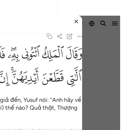
Đăng nhập
ﲙ
ﲚ
ﲛ
ﲜﲝ
ﲞ
وقال 
وَقَالَ ٱلْمَلِكُ ٱئْتُونِى
ﲩ
ﲪ
ﲫﲬ
ﲭ
giả đến, Yusuf nói: “Anh hãy về
 trí) thế nào? Quả thật, Thượng