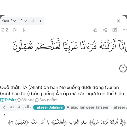
Tafsir: Yusuf 12:2
Yusuf
2
Đăng nhập
12:2
انا انزلناه قرانا عربيا لعلكم تعقلون ٢
ﲙ
ﲚ
ﲛ
ﲜ
ﲝ
ﲞ
إِنَّآ أَنزَلْنَـٰهُ قُرْءَٰنًا عَرَبِيًّۭا لَّعَلَّكُمْ تَعْقِلُونَ ٢
ﲟ
Quả thật, TA (Allah) đã ban Nó xuống dưới dạng Qur’an
(một bài đọc) bằng tiếng Ả-rập mà các ngươi có thể hiểu.
Tafsirs
Bài học
Suy ngẫm
العربية
Tafseer Jalalayn
Arabic Tanweer Tafseer
Tafseer
Aa
﴿إِنَّاۤ أَنزَلۡنَـٰهُ قُرۡءَ ٰ⁠ نًا عَرَبِیࣰّا﴾ بِلُغَةِ الْعَرَب ﴿لَّعَلَّكُمۡ﴾ يَا أَهْل مَكَّة ﴿تَعۡقِلُونَ ٢﴾