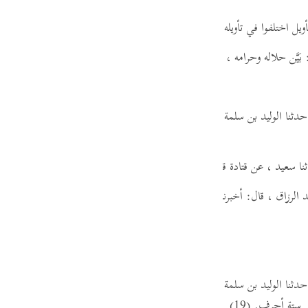
guês
ويل اختلفوا في تأويله.
ий
 بَيَّن حلاله وحرامه ، ورشده وهُداه .
ไทย
دثنا الوليد بن سلمة الفلسطيني ،
قال:
أخبرني عبد الوهاب بن مجاهد ، عن أ
e
عن قتادة قوله:
(الر تلك آيات الكتاب المبين)
، إي والله، لمبينٌ، بي
中文
 الرزاق ،
قال:
أخبرنا معمر ، عن قتادة ،
في قوله:
(الر تلك آيات الكتاب الم
u
ol
ili
دثنا الوليد بن سلمة ،
قال:
حدثنا ثور بن يزيد ، عن خالد بن معدان ،
عن معا
 Việt
ي ستة أحرف.
(19)