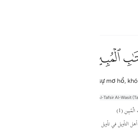
ngôn ngữ
Đăng nhập
h
ﲗ
ﲘ
của một Kinh Sách rõ ràng (không có sự mơ hồ, khó
ف
is
yn
Arabic Tanweer Tafseer
Tafseer Al-Baghawi
Al-Tafsir Al-Wasit (T
esia
لْمُبِينِ
(1)
no
ل التأويل في تأويل قوله:
(الر تلك آيات الكتاب)
، والقول الذي نختاره في ت