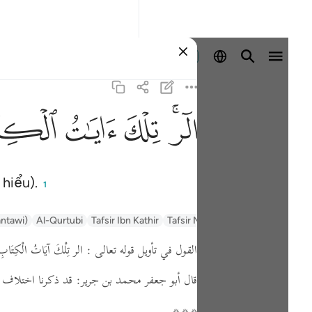
Đăng nhập
ﲒﲓ
ﲔ
ﲕ
ﲖ
 hiểu).
1
السعدي Al-Sa'di
Tafsir Muyassar
Tafsir Ibn Kathir
Al-Qurtubi
antawi)
القول في تأويل قوله تعالى : الر تِلْكَ آيَاتُ الْكِتَابِ ا
قال أبو جعفر محمد بن جرير: قد ذكرنا اختلاف أه
* * *