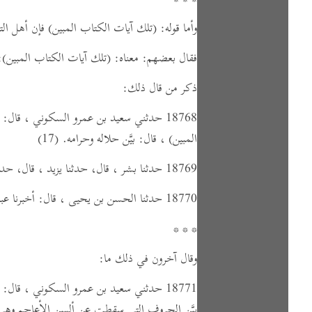
وأما قوله:
(تلك آيات الكتاب المبين)
فإن أهل التأ
فقال بعضهم: معناه:
(تلك آيات الكتاب المبين)
:
ذكر من قال ذلك:
18768 حدثني سعيد بن عمرو السكوني ،
قال:
ح
المبين)
،
قال:
بيَّن حلاله وحرامه.
(17)
18769 حدثنا بشر ، قال، حدثنا يزيد ، قال، حدثنا سعيد ،
18770 حدثنا الحسن بن يحيى ،
قال:
أخبرنا عبد
* * *
وقال آخرون في ذلك ما:
18771 حدثني سعيد بن عمرو السكوني ،
قال:
ح
بيَّن الحروف التي سقطت عن ألسن الأعاجم وه