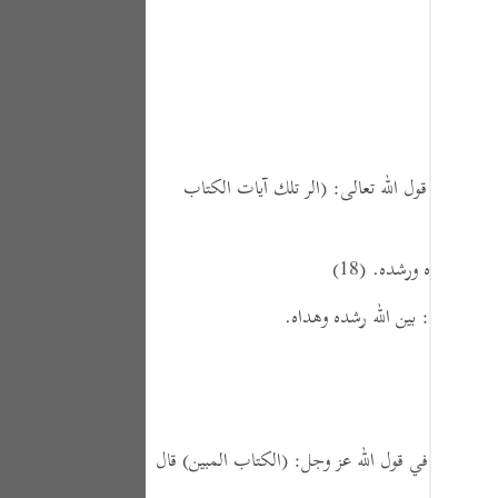
Portu
русск
Shqip
ภาษา
بيه ،
في قول الله تعالى:
(الر تلك آيات الكتاب
Türkç
اردو
َّن الله هداه ورشده.
(18)
简体
بين)
،
قال:
بين الله رشده وهداه.
Melay
Españ
Kiswah
ذ أنه قال في قول الله عز وجل:
(الكتاب المبين)
قال
Tiếng