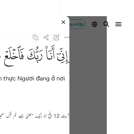
Đăng nhập
ﲺ
ﲻ
ﲼ
ﲽ
ﲾ
h thực Ngươi đang ở nơi
آیت 12 اِنِّیْٓ اَنَا رَبُّکَ ”یعنی جسے تم آگ سمجھ کر یہاں آئے ہو اس آگ کے پردے میں خود میں ہوں تمہارا رب تمہارا پروردگار !