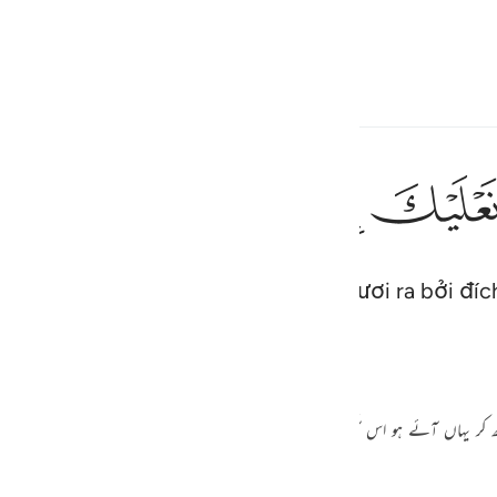
ngôn ngữ
Đăng nhập
h
ﲿ
ﳀ
ﳁ
ﳂ
ا
إِنِّىٓ أَنَا۠ رَ
ơi. Nào, Ngươi hãy cởi giày của Ngươi ra bởi đíc
ف
is
esia
Tafsir Ibn Kathir
Tazkir Ul Quran
no