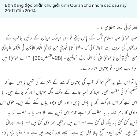
Bạn đang đọc phần chú giải Kinh Qur'an cho nhóm các câu này.
20:11 đến 20:14
اللہ تعالٰی سے ہمکلامی ٭٭
جب موسیٰ علیہ السلام آگ کے پاس پہنچے تو اس مبارک میدان کے دائیں جانب کے
درختوں کی طرف سے آواز آئی کہ
«فَلَمَّا أَتَاهَا نُودِيَ مِن شَاطِئِ الْوَادِ الْأَيْمَنِ فِي الْبُقْعَةِ الْمُبَارَكَةِ
مِنَ الشَّجَرَةِ أَن يَا مُوسَىٰ إِنِّي أَنَا اللَّـهُ رَبُّ الْعَالَمِينَ»
[28-القصص:30]
‏
” اے موسیٰ! میں
تیرا رب ہوں، تو جوتیاں اتار دے۔ “
یا تو اس لیے یہ حکم ہوا کہ آپ کی جوتیاں گدھے کے چمڑے کی تھیں یا اس لیے کہ
تعظیم کرانی مقصود تھی۔ جیسا کہ کعبہ جانے کے وقت لوگ جوتیاں اتار کر جاتے ہیں۔ یا
اس لیے کہ اس بابرکت جگہ پر پاؤں پڑیں، اور بھی وجوہ بیان کئے گئے ہیں۔ طویٰ اس
وادی کا نام تھا۔ یا یہ مطلب کہ اپنے قدم اس زمین سے ملا دو۔ یا یہ مطلب کہ یہ
زمین کئی کئی بار پاک کی گئی ہے اور اس میں برکتیں بھر دی گئی ہیں اور باربار دہرائی
گئی ہیں۔ لیکن زیادہ صحیح پہلا قول ہی ہے۔ جیسے اور آیت میں ہے
«اِذْ نَادٰىهُ رَبُّهٗ بالْوَادِ