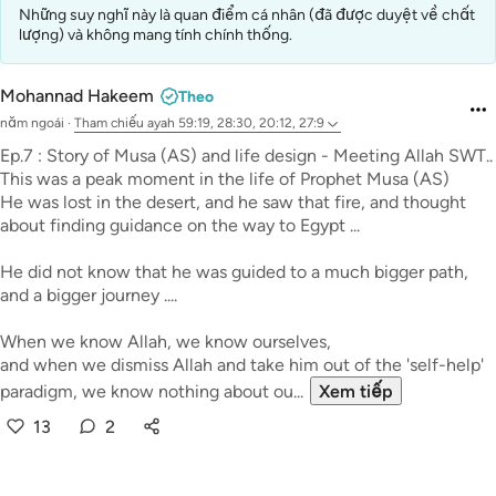
Những suy nghĩ này là quan điểm cá nhân (đã được duyệt về chất
lượng) và không mang tính chính thống.
Mohannad Hakeem
Theo
năm ngoái
·
Tham chiếu
ayah 59:19, 28:30, 20:12, 27:9
Ep.7 : Story of Musa (AS) and life design - Meeting Allah SWT..
This was a peak moment in the life of Prophet Musa (AS)
He was lost in the desert, and he saw that fire, and thought
about finding guidance on the way to Egypt ...
He did not know that he was guided to a much bigger path,
and a bigger journey ....
When we know Allah, we know ourselves,
and when we dismiss Allah and take him out of the 'self-help'
paradigm, we know nothing about ou...
Xem tiếp
13
2