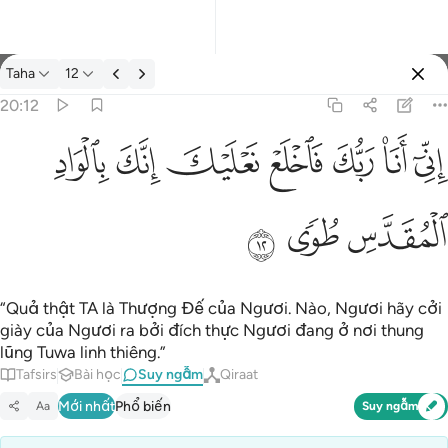
Suy ngẫm: Taha 20:12
Taha
12
Đăng nhập
20:12
اني انا ربك فاخلع نعليك انك بالواد المقدس طوى ١٢
ﲺ
ﲻ
ﲼ
ﲽ
ﲾ
ﲿ
ﳀ
إِنِّىٓ أَنَا۠ رَبُّكَ فَٱخْلَعْ نَعْلَيْكَ ۖ إِنَّكَ بِٱلْوَادِ ٱلْمُقَدَّسِ طُوًۭى ١٢
ﳁ
ﳂ
ﳃ
“Quả thật TA là Thượng Đế của Ngươi. Nào, Ngươi hãy cởi
giày của Ngươi ra bởi đích thực Ngươi đang ở nơi thung
lũng Tuwa linh thiêng.”
Tafsirs
Bài học
Suy ngẫm
Qiraat
Mới nhất
Phổ biến
Aa
Suy ngẫm