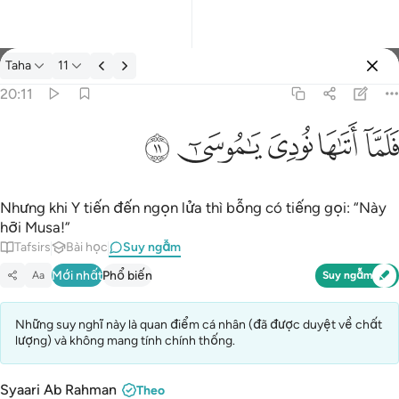
Suy ngẫm: Taha 20:11
Taha
11
Đăng nhập
20:11
فلما اتاها نودي يا موسى ١١
ﲵ
ﲶ
ﲷ
ﲸ
ﲹ
فَلَمَّآ أَتَىٰهَا نُودِىَ يَـٰمُوسَىٰٓ ١١
Nhưng khi Y tiến đến ngọn lửa thì bỗng có tiếng gọi: “Này
hỡi Musa!”
Tafsirs
Bài học
Suy ngẫm
Mới nhất
Phổ biến
Aa
Suy ngẫm
Những suy nghĩ này là quan điểm cá nhân (đã được duyệt về chất
lượng) và không mang tính chính thống.
Syaari Ab Rahman
Theo