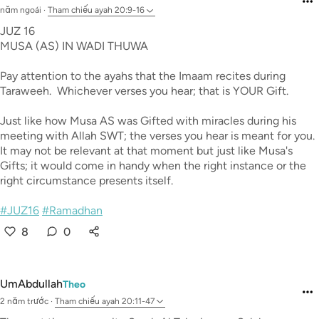
năm ngoái
·
Tham chiếu
ayah 20:9-16
JUZ 16
MUSA (AS) IN WADI THUWA
Pay attention to the ayahs that the Imaam recites during
Taraweeh. Whichever verses you hear; that is YOUR Gift.
Just like how Musa AS was Gifted with miracles during his
meeting with Allah SWT; the verses you hear is meant for you.
It may not be relevant at that moment but just like Musa's
Gifts; it would come in handy when the right instance or the
right circumstance presents itself.
#JUZ16
#Ramadhan
8
0
UmAbdullah
Theo
2 năm trước
·
Tham chiếu
ayah 20:11-47