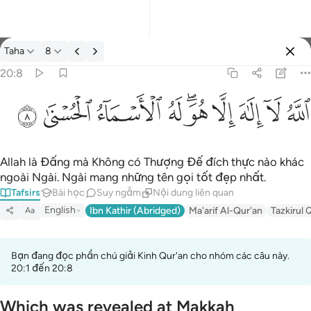
Tafsir: Taha 20:8
Taha
8
Đăng nhập
20:8
الله لا الاه الا هو له الاسماء الحسنى ٨
ﲓ
ﲔ
ﲕ
ﲖ
ﲗﲘ
ﲙ
ﲚ
ﲛ
ﲜ
ٱللَّهُ لَآ إِلَـٰهَ إِلَّا هُوَ ۖ لَهُ ٱلْأَسْمَآءُ ٱلْحُسْنَىٰ ٨
Allah là Đấng mà Không có Thượng Đế đích thực nào khác
ngoài Ngài. Ngài mang những tên gọi tốt đẹp nhất.
Tafsirs
Bài học
Suy ngẫm
Nội dung liên quan
English
Ibn Kathir (Abridged)
Ma'arif Al-Qur'an
Tazkirul 
Aa
Bạn đang đọc phần chú giải Kinh Qur'an cho nhóm các câu này.
20:1 đến 20:8
Which was revealed at Makkah