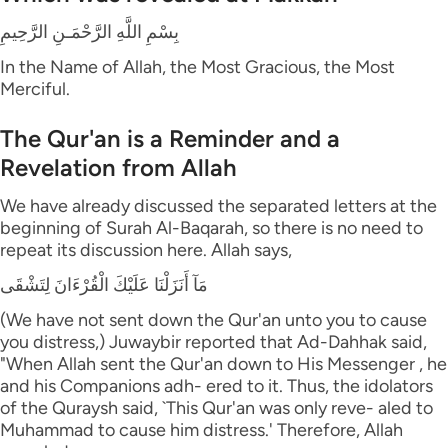
بِسْمِ اللَّهِ الرَّحْمَـنِ الرَّحِيمِ
In the Name of Allah, the Most Gracious, the Most
Merciful.
The Qur'an is a Reminder and a
Revelation from Allah
We have already discussed the separated letters at the
beginning of Surah Al-Baqarah, so there is no need to
repeat its discussion here. Allah says,
مَآ أَنَزَلْنَا عَلَيْكَ الْقُرْءَانَ لِتَشْقَى
(We have not sent down the Qur'an unto you to cause
you distress,) Juwaybir reported that Ad-Dahhak said,
"When Allah sent the Qur'an down to His Messenger , he
and his Companions adh- ered to it. Thus, the idolators
of the Quraysh said, `This Qur'an was only reve- aled to
Muhammad to cause him distress.' Therefore, Allah