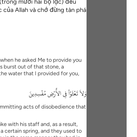
(trong mười hai bộ lạc) đều
c của Allah và chớ đừng tàn phá
, when he asked Me to provide you
 burst out of that stone, a
he water that I provided for you,
وَلاَ تَعْثَوْاْ فِى الاٌّرْضِ مُفْسِدِينَ
ommitting acts of disobedience that
 with his staff and, as a result,
 a certain spring, and they used to