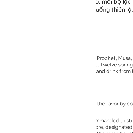
ồi mười hai ngọn nước phún ra từ đó, mỗi bộ lạc 
guês
nh. (Allah phán:) Các ngươi hãy ăn uống thiên lộ
ий
lời
 Al-Qur'an
Tazkirul Quran
ไทย
e
when I answered the supplication of your Prophet, Musa
or you, making it gush out through a stone. Twelve springs
s. You eat from the manna and the quails and drink from t
中文
So worship the One Who did this for you.
u
ol
ief on the earth) meaning, "Do not return the favor by c
ili
ael, "Had a square stone that Musa was commanded to strike
 Việt
three on each side. Each tribe was, therefore, designated