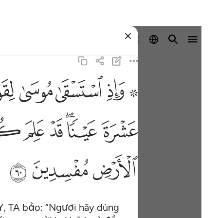
Đăng nhập
ﱪ ﱫ
ﱬ
ﱭ
ﱮ
واذ استسقى موسى لقومه فقلنا اضرب بعصاك الحجر فا
ْقَىٰ مُوسَىٰ لِقَوْمِهِۦ فَقُلْنَا ٱضْرِب بِّعَصَاكَ ٱلْحَجَرَ ۖ فَٱنفَجَرَتْ مِنْهُ ٱثْنَتَا
ﱷ
ﱸﱹ
ﱺ
ﱻ
ﱼ
ﲈ
ﲉ
ﲊ
Y, TA bảo: “Ngươi hãy dùng