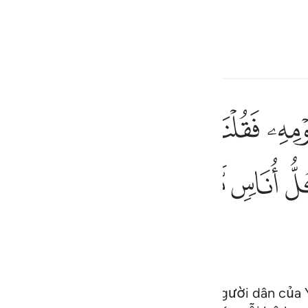
ngôn ngữ
Đăng nhập
h
ﱯ
ﱰ
ﱱ
ﱲﱳ
نفجرت منه اثنتا عشرة عينا قد علم كل اناس مشربهم كلوا واشربوا من 
 عَشْرَةَ عَيْنًۭا ۖ قَدْ عَلِمَ كُلُّ أُنَاسٍۢ مَّشْرَبَهُمْ ۖ كُلُوا۟ وَٱشْرَبُوا۟ مِن رِّزْ
ﱽ
ﱾﱿ
ﲀ
ﲁ
ﲂ
ﲃ
ف
is
esia
no
thỉnh cầu được ban nước uống cho người dân của 