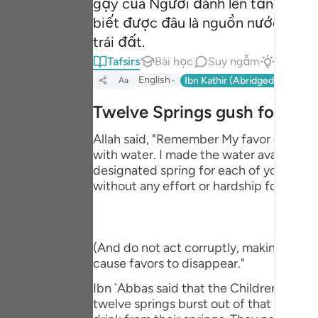
gậy của Ngươi đánh lên tảng đá”, r
Portu
biết được đâu là nguồn nước của mì
русск
trái đất.
Tafsirs
Bài học
Suy ngẫm
Câu trả 
Shqip
English
Ibn Kathir (Abridged)
Ma'arif
Aa
ภาษา
Twelve Springs gush forth
Türkç
Allah said, "Remember My favor on you 
اردو
with water. I made the water available f
designated spring for each of your tribe
简体
without any effort or hardship for you. 
Melay
Españ
(And do not act corruptly, making misch
cause favors to disappear."
Kiswah
Ibn `Abbas said that the Children of Isr
Tiếng
twelve springs burst out of that stone, 