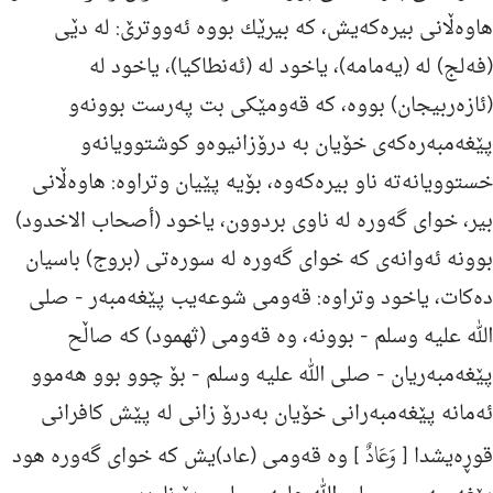
هاوه‌ڵانی بیره‌كه‌یش، كه‌ بیرێك بووه‌ ئه‌ووترێ: له‌ دێى
(فه‌لج) له‌ (یه‌مامه‌)، یاخود له‌ (ئه‌نطاكیا)، یاخود له‌
(ئازه‌ربیجان) بووه‌، كه‌ قه‌ومێكى بت په‌رست بوونه‌و
پێغه‌مبه‌ره‌كه‌ى خۆیان به‌ درۆزانیوه‌و كوشتوویانه‌و
خستوویانه‌ته‌ ناو بیره‌كه‌وه‌، بۆیه‌ پێیان وتراوه‌: هاوه‌ڵانی
بیر، خواى گه‌وره‌ له‌ ناوى بردوون، یاخود (أصحاب الاخدود)
بوونه‌ ئه‌وانه‌ى كه‌ خواى گه‌وره‌ له‌ سوره‌تى (بروج) باسیان
ده‌كات، یاخود وتراوه‌: قه‌ومی شوعه‌یب پێغه‌مبه‌ر -
صلی
الله علیه وسلم
- بوونه‌، وه‌ قه‌ومی (ثهمود) كه‌ صاڵح
پێغه‌مبه‌ریان -
صلی الله علیه وسلم
- بۆ چوو بوو هه‌موو
ئه‌مانه‌ پێغه‌مبه‌رانی خۆیان به‌درۆ زانی له‌ پێش كافرانی
وَعَادٌ
قوڕه‌یشدا [
] وه‌ قه‌ومی (عاد)یش كه‌ خوای گه‌وره‌ هود