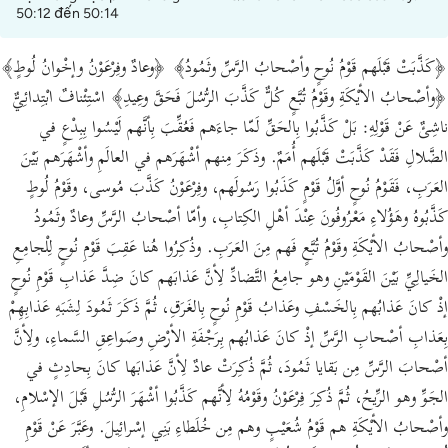
50:12 đến 50:14
﴿كَذَّبَتْ قَبْلَهم قَوْمُ نُوحٍ وأصْحابُ الرَّسِّ وثَمُودُ﴾ ﴿وعادٌ وفِرْعَوْنُ وإخْوانُ لُوطٍ﴾
﴿وأصْحابُ الأيْكَةِ وقَوْمُ تُبَّعٍ كُلٌّ كَذَّبَ الرُّسُلَ فَحَقَّ وعِيدِ﴾ اسْتِئْنافٌ ابْتِدائِيٌّ
ناشِئٌ عَنْ قَوْلِهِ: بَلْ كَذَّبُوا بِالحَقِّ لَمّا جاءَهم فَعُقِّبَ بِأنَّهم لَيْسُوا بِبِدْعٍ في
الضَّلالِ فَقَدْ كَذَّبَتْ قَبْلَهم أُمَمٌ. وذَكَرَ مِنهم أشْهَرَهم في العالَمِ وأشْهَرَهم بَيْنَ
العَرَبِ، فَقَوْمُ نُوحٍ أوَّلُ قَوْمٍ كَذَبُوا رَسُولَهم، وفِرْعَوْنُ كَذَّبَ مُوسى، وقَوْمُ لُوطٍ
كَذَّبُوهُ وهَؤُلاءِ مَعْرُوفُونَ عِنْدَ أهْلِ الكِتابِ، وأمّا أصْحابُ الرَّسِّ وعادٌ وثَمُودُ
وأصْحابُ الأيْكَةِ وقَوْمُ تُبَّعٍ فَهم مِنَ العَرَبِ. وذُكِرُوا هُنا عَقِبَ قَوْمِ نُوحٍ لِلْجامِعِ
الخَيالِيِّ بَيْنَ القَوْمَيْنِ وهو جامِعُ التَّضادِّ لِأنَّ عَذابَهم كانَ ضِدَّ عَذابِ قَوْمِ نُوحٍ
إذْ كانَ عَذابُهم بِالخَسْفِ وعَذابُ قَوْمِ نُوحٍ بِالغَرَقِ، ثُمَّ ذَكَرَ ثَمُودَ لِشَبَهِ عَذابِهِمْ
بِعَذابِ أصْحابِ الرَّسِّ إذْ كانَ عَذابُهم بِرَجْفَةِ الأرْضِ وصَواعِقِ السَّماءِ، ولِأنَّ
أصْحابَ الرَّسِّ مِن بَقايا ثَمُودَ، ثُمَّ ذُكِرَتْ عادٌ لِأنَّ عَذابَها كانَ بِحادِثٍ في
الجَوِّ وهو الرِّيحُ، ثُمَّ ذُكِرَ فِرْعَوْنُ وقَوْمُهُ لِأنَّهم كَذَّبُوا أشْهَرَ الرُّسُلِ قَبْلَ الإسْلامِ،
وأصْحابُ الأيْكَةِ هم قَوْمُ شُعَيْبٍ وهم مِن خُلَطاءِ بَنِي إسْرائِيلَ. وعَبَّرَ عَنْ قَوْمِ