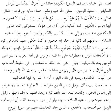
نعمه على خلقه ، ساقت السورة الكريمة جانبا من أحوال المكذبين للرسل
السابقين . تسلية للرسول - صلى الله عليه وسلم - عما أصابه من قومه ، فقال -
تعالى - : ( كَذَّبَتْ قَبْلَهُمْ قَوْمُ نُوحٍ . . . مِّنْ خَلْقٍ جَدِيدٍ ) .أى : لا تحزن -
أيها الرسول الكريم - لما أصابت من أذى من هؤلاء المشركين الجاحدين
المكذبين فقد سبقهم إلى هذا التكذيب والكفر والجود " قوم نوح " - عليه
السلام - ، فإنهم قد قالوا فى حقه إنه مجنون ، كما حكى عنهم ذلك فى قوله
- تعالى - : ( كَذَّبَتْ قَبْلَهُمْ قَوْمُ نُوحٍ فَكَذَّبُواْ عَبْدَنَا وَقَالُواْ مَجْنُونٌ وازدجر ) وقوله
: ( أَصْحَابُ الرس ) معطوف على ما قبله ، والرس فى لغة العرب : البئر التى
لم تبن بعد بالحجارة ، وقيل : هى البئر طلقا .وللمفسرين فى حقيقة أصحاب
الرس أقوال : فمنهم من قال إنهم من بقايا قبيلة ثمود ، بعث الله إليهم واحدا
من أنبيائه ، فكذبوه ورسوه فى تلك البئر ، أى : ألقوا به فيها فأهلكهم -
سبحانه - بسبب ذلك .وقيل : هم الذين قتلوا حبيبا النجار عندما جاء يدعوهم
إلى الدين الحق ، وكانت تلك البئر بأنطاكية ، وبعد قتلهم له ألقوه فيها . وقيل
: هم قوم شعيب - عليه السلام - .واختبار ابن جرير - رحمه الله - أن أصحاب
الرسل هم أصحاب الأخدود ، الذين جاء الحديث عنهم فى سورة البروج