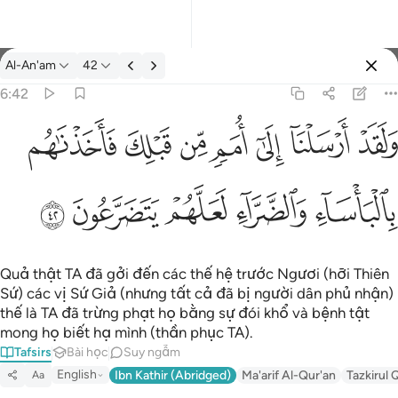
Tafsir: Al-An'am 6:42
Al-An'am
42
Đăng nhập
6:42
رسلنا الى امم من قبلك فاخذناهم بالباساء والضراء لعلهم يتضرعون ٤٢
ﲬ
ﲭ
ﲮ
ﲯ
ﲰ
ﲱ
ﲲ
َآ إِلَىٰٓ أُمَمٍۢ مِّن قَبْلِكَ فَأَخَذْنَـٰهُم بِٱلْبَأْسَآءِ وَٱلضَّرَّآءِ لَعَلَّهُمْ يَتَضَرَّعُونَ ٤٢
ﲳ
ﲴ
ﲵ
ﲶ
ﲷ
Quả thật TA đã gởi đến các thế hệ trước Ngươi (hỡi Thiên
Sứ) các vị Sứ Giả (nhưng tất cả đã bị người dân phủ nhận)
thế là TA đã trừng phạt họ bằng sự đói khổ và bệnh tật
mong họ biết hạ mình (thần phục TA).
Tafsirs
Bài học
Suy ngẫm
English
Ibn Kathir (Abridged)
Ma'arif Al-Qur'an
Tazkirul 
Aa