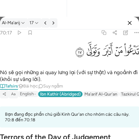
Tafsir: Al-Ma'arij 70:17
Al-Ma'arij
17
Đăng nhập
70:17
تدعو من ادبر وتولى ١٧
ﱢ
ﱣ
ﱤ
ﱥ
ﱦ
تَدْعُوا۟ مَنْ أَدْبَرَ وَتَوَلَّىٰ ١٧
Nó sẽ gọi những ai quay lưng lại (với sự thật) và ngoảnh đi
(khỏi sự vâng lời).
Tafsirs
Bài học
Suy ngẫm
English
Ibn Kathir (Abridged)
Ma'arif Al-Qur'an
Tazkirul 
Aa
Bạn đang đọc phần chú giải Kinh Qur'an cho nhóm các câu này.
70:8 đến 70:18
Terrors of the Day of Judgement