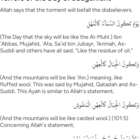
Allah says that the torment will befall the disbelievers.
يَوْمَ تَكُونُ السَّمَآءُ كَالْمُهْلِ
(The Day that the sky will be like the Al-Muhl.) Ibn
`Abbas, Mujahid, `Ata, Sa`id bin Jubayr, `Ikrimah, As-
Suddi and others have all said, "Like the residue of oil."
وَتَكُونُ الْجِبَالُ كَالْعِهْنِ
(And the mountains will be like `Ihn.) meaning, like
fluffed wool. This was said by Mujahid, Qatadah and As-
Suddi. This Ayah is similar to Allah's statement,
وَتَكُونُ الْجِبَالُ كَالْعِهْنِ الْمَنفُوشِ
(And the mountains will be like carded wool.) (101:5)
Concerning Allah's statement,
وَلاَ يَسْـَلُ حَمِيمٌ حَمِيماً يُبَصَّرُونَهُمْ