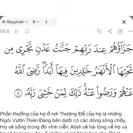
Tafsir: Al-Bayyinah 98:8
Al-Bayyinah
8
Đăng nhập
98:8
هار خالدين فيها ابدا رضي الله عنهم ورضوا عنه ذالك لمن خشي ربه ٨
ﱝ
ﱞ
ﱟ
ﱠ
ﱡ
ﱢ
ﱣ
ـٰرُ خَـٰلِدِينَ فِيهَآ أَبَدًۭا ۖ رَّضِىَ ٱللَّهُ عَنْهُمْ وَرَضُوا۟ عَنْهُ ۚ ذَٰلِكَ لِمَنْ خَشِىَ رَبَّهُۥ ٨
ﱤ
ﱥ
ﱦ
ﱧ
ﱨﱩ
ﱪ
ﱫ
ﱬ
ﱭ
ﱮﱯ
ﱰ
ﱱ
ﱲ
ﱳ
ﱴ
Phần thưởng của họ ở nơi Thượng Đế của họ là những
Ngôi Vườn Thiên Đàng bên dưới có các dòng sông chảy.
Họ sẽ sống trong đó vĩnh viễn. Allah sẽ hài lòng về họ và