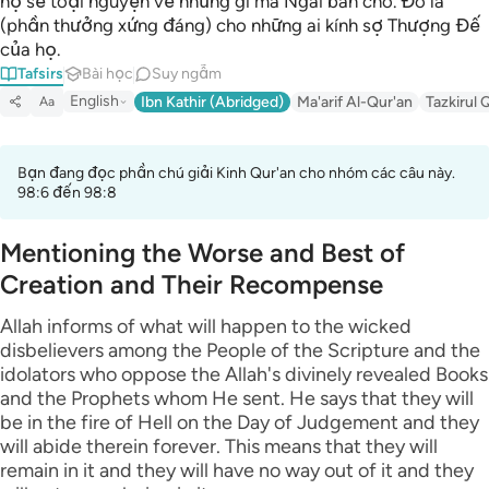
họ sẽ toại nguyện về những gì mà Ngài ban cho. Đó là
(phần thưởng xứng đáng) cho những ai kính sợ Thượng Đế
của họ.
Tafsirs
Bài học
Suy ngẫm
English
Ibn Kathir (Abridged)
Ma'arif Al-Qur'an
Tazkirul 
Aa
Bạn đang đọc phần chú giải Kinh Qur'an cho nhóm các câu này.
98:6 đến 98:8
Mentioning the Worse and Best of
Creation and Their Recompense
Allah informs of what will happen to the wicked
disbelievers among the People of the Scripture and the
idolators who oppose the Allah's divinely revealed Books
and the Prophets whom He sent. He says that they will
be in the fire of Hell on the Day of Judgement and they
will abide therein forever. This means that they will
remain in it and they will have no way out of it and they