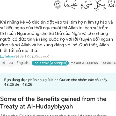
ﲛ
ﲜ
ﲝ
ﲞ
ﲟ
Khi những kẻ vô đức tin đặt vào trái tim họ niềm tự hào và
sự kiêu ngạo của thời ngu muội thì Allah lại ban sự trầm
tĩnh của Ngài xuống cho Sứ Giả của Ngài và cho những
người có đức tin và ràng buộc họ với lời (tuyên bố) ngoan
đạo và sợ Allah và họ xứng đáng với nó. Quả thật, Allah
biết tất cả mọi thứ.
Tafsirs
Bài học
Suy ngẫm
English
Ibn Kathir (Abridged)
Ma'arif Al-Qur'an
Tazkirul 
Aa
Bạn đang đọc phần chú giải Kinh Qur'an cho nhóm các câu này.
48:25 đến 48:26
Some of the Benefits gained from the
Treaty at Al-Hudaybiyyah