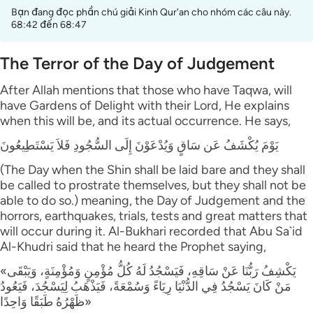
Bạn đang đọc phần chú giải Kinh Qur'an cho nhóm các câu này.
68:42 đến 68:47
The Terror of the Day of Judgement
After Allah mentions that those who have Taqwa, will
have Gardens of Delight with their Lord, He explains
when this will be, and its actual occurrence. He says,
يَوْمَ يُكْشَفُ عَن سَاقٍ وَيُدْعَوْنَ إِلَى السُّجُودِ فَلاَ يَسْتَطِيعُونَ
(The Day when the Shin shall be laid bare and they shall
be called to prostrate themselves, but they shall not be
able to do so.) meaning, the Day of Judgement and the
horrors, earthquakes, trials, tests and great matters that
will occur during it. Al-Bukhari recorded that Abu Sa`id
Al-Khudri said that he heard the Prophet saying,
«يَكْشِفُ رَبُّنَا عَنْ سَاقِهِ، فَيَسْجُدُ لَهُ كُلُّ مُؤْمِنٍ وَمُؤْمِنَةٍ، وَيَبْقَى
مَنْ كَانَ يَسْجُدُ فِي الدُّنْيَا رِيَاءً وَسُمْعَةً، فَيَذْهَبُ لِيَسْجُدَ، فَيَعُودُ
ظَهْرُهُ طَبَقًا وَاحِدًا»