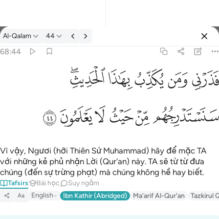
Tafsir: Al-Qalam 68:44
Al-Qalam
44
Đăng nhập
68:44
فذرني ومن يكذب بهاذا الحديث سنستدرجهم من حيث لا يعلمون ٤٤
ﱎ
ﱏ
ﱐ
ﱑ
ﱒﱓ
فَذَرْنِى وَمَن يُكَذِّبُ بِهَـٰذَا ٱلْحَدِيثِ ۖ سَنَسْتَدْرِجُهُم مِّنْ حَيْثُ لَا يَعْلَمُونَ ٤٤
ﱔ
ﱕ
ﱖ
ﱗ
ﱘ
ﱙ
Vì vậy, Ngươi (hỡi Thiên Sứ Muhammad) hãy để mặc TA
với những kẻ phủ nhận Lời (Qur’an) này. TA sẽ từ từ đưa
chúng (đến sự trừng phạt) mà chúng không hề hay biết.
Tafsirs
Bài học
Suy ngẫm
English
Ibn Kathir (Abridged)
Ma'arif Al-Qur'an
Tazkirul 
Aa