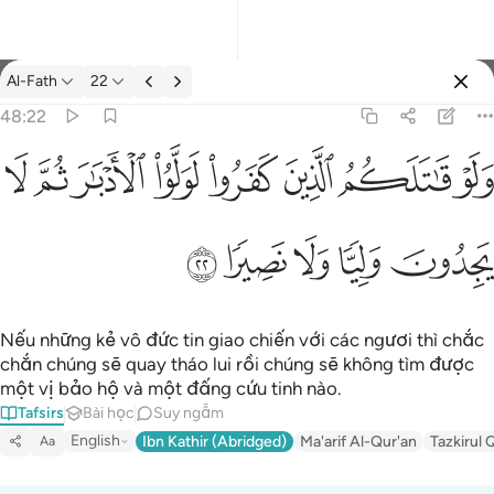
Tafsir: Al-Fath 48:22
Al-Fath
22
Đăng nhập
48:22
ولو قاتلكم الذين كفروا لولوا الادبار ثم لا يجدون وليا ولا نصيرا ٢٢
ﲿ
ﳀ
ﳁ
ﳂ
ﳃ
ﳄ
ﳅ
ﳆ
كُمُ ٱلَّذِينَ كَفَرُوا۟ لَوَلَّوُا۟ ٱلْأَدْبَـٰرَ ثُمَّ لَا يَجِدُونَ وَلِيًّۭا وَلَا نَصِيرًۭا ٢٢
ﳇ
ﳈ
ﳉ
ﳊ
ﳋ
Nếu những kẻ vô đức tin giao chiến với các ngươi thì chắc
chắn chúng sẽ quay tháo lui rồi chúng sẽ không tìm được
một vị bảo hộ và một đấng cứu tinh nào.
Tafsirs
Bài học
Suy ngẫm
English
Ibn Kathir (Abridged)
Ma'arif Al-Qur'an
Tazkirul 
Aa