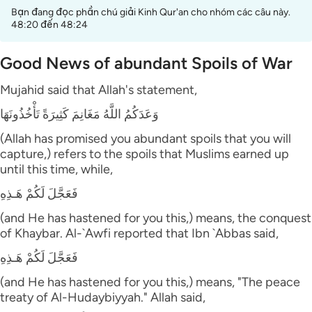
Bạn đang đọc phần chú giải Kinh Qur'an cho nhóm các câu này.
48:20 đến 48:24
Good News of abundant Spoils of War
Mujahid said that Allah's statement,
وَعَدَكُمُ اللَّهُ مَغَانِمَ كَثِيرَةً تَأْخُذُونَهَا
(Allah has promised you abundant spoils that you will
capture,) refers to the spoils that Muslims earned up
until this time, while,
فَعَجَّلَ لَكُمْ هَـذِهِ
(and He has hastened for you this,) means, the conquest
of Khaybar. Al-`Awfi reported that Ibn `Abbas said,
فَعَجَّلَ لَكُمْ هَـذِهِ
(and He has hastened for you this,) means, "The peace
treaty of Al-Hudaybiyyah." Allah said,