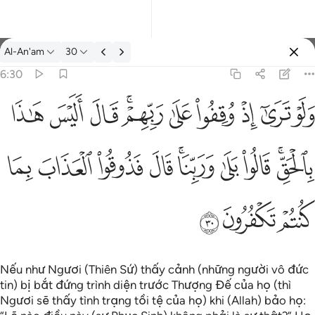
Tafsir: Al-An'am 6:30
Al-An'am
30
Đăng nhập
6:30
س هاذا بالحق قالوا بلى وربنا قال فذوقوا العذاب بما كنتم تكفرون ٣٠
ﱝ
ﱞ
ﱟ
ﱠ
ﱡ
ﱢﱣ
ﱤ
ﱥ
ﱦ
بِٱلْحَقِّ ۚ قَالُوا۟ بَلَىٰ وَرَبِّنَا ۚ قَالَ فَذُوقُوا۟ ٱلْعَذَابَ بِمَا كُنتُمْ تَكْفُرُونَ ٣٠
ﱧﱨ
ﱩ
ﱪ
ﱫﱬ
ﱭ
ﱮ
ﱯ
ﱰ
ﱱ
ﱲ
ﱳ
Nếu như Ngươi (Thiên Sứ) thấy cảnh (những người vô đức
tin) bị bắt đứng trình diện trước Thượng Đế của họ (thì
Ngươi sẽ thấy tình trạng tồi tệ của họ) khi (Allah) bảo họ: