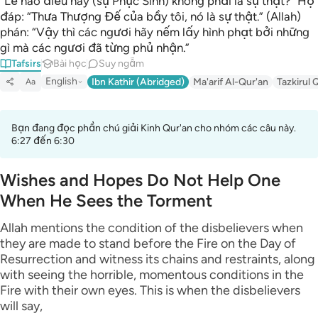
“Lẽ nào điều này (sự Phục Sinh) không phải là sự thật?” Họ
đáp: “Thưa Thượng Đế của bầy tôi, nó là sự thật.” (Allah)
phán: “Vậy thì các ngươi hãy nếm lấy hình phạt bởi những
gì mà các ngươi đã từng phủ nhận.”
Tafsirs
Bài học
Suy ngẫm
English
Ibn Kathir (Abridged)
Ma'arif Al-Qur'an
Tazkirul 
Aa
Bạn đang đọc phần chú giải Kinh Qur'an cho nhóm các câu này.
6:27 đến 6:30
Wishes and Hopes Do Not Help One
When He Sees the Torment
Allah mentions the condition of the disbelievers when
they are made to stand before the Fire on the Day of
Resurrection and witness its chains and restraints, along
with seeing the horrible, momentous conditions in the
Fire with their own eyes. This is when the disbelievers
will say,