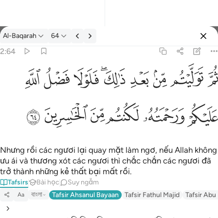
Tafsir: Al-Baqarah 2:64
Al-Baqarah
64
Đăng nhập
2:64
يتم من بعد ذالك فلولا فضل الله عليكم ورحمته لكنتم من الخاسرين ٦٤
ﱪ
ﱫ
ﱬ
ﱭ
ﱮﱯ
ﱰ
ﱱ
ﱲ
لِكَ ۖ فَلَوْلَا فَضْلُ ٱللَّهِ عَلَيْكُمْ وَرَحْمَتُهُۥ لَكُنتُم مِّنَ ٱلْخَـٰسِرِينَ ٦٤
ﱳ
ﱴ
ﱵ
ﱶ
ﱷ
ﱸ
Nhưng rồi các ngươi lại quay mặt làm ngơ, nếu Allah không
ưu ái và thương xót các ngươi thì chắc chắn các ngươi đã
trở thành những kẻ thất bại mất rồi.
Tafsirs
Bài học
Suy ngẫm
বাংলা
Tafsir Ahsanul Bayaan
Tafsir Fathul Majid
Tafsir Abu
Aa