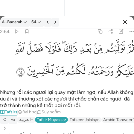
Tafsir: Al-Baqarah 2:64
Al-Baqarah
64
Đăng nhập
2:64
يتم من بعد ذالك فلولا فضل الله عليكم ورحمته لكنتم من الخاسرين ٦٤
ﱪ
ﱫ
ﱬ
ﱭ
ﱮﱯ
ﱰ
ﱱ
ﱲ
لِكَ ۖ فَلَوْلَا فَضْلُ ٱللَّهِ عَلَيْكُمْ وَرَحْمَتُهُۥ لَكُنتُم مِّنَ ٱلْخَـٰسِرِينَ ٦٤
ﱳ
ﱴ
ﱵ
ﱶ
ﱷ
ﱸ
Nhưng rồi các ngươi lại quay mặt làm ngơ, nếu Allah không
ưu ái và thương xót các ngươi thì chắc chắn các ngươi đã
trở thành những kẻ thất bại mất rồi.
Tafsirs
Bài học
Suy ngẫm
العربية
Tafsir Muyassar
Tafseer Jalalayn
Arabic Tanweer 
Aa