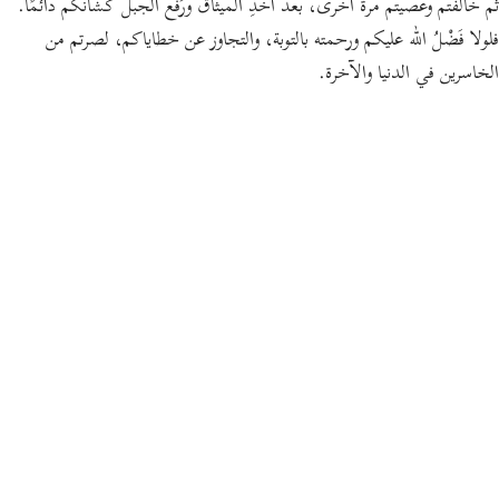
ثم خالفتم وعصيتم مرة أخرى، بعد أَخْذِ الميثاق ورَفْع الجبل كشأنكم دائمًا.
فلولا فَضْلُ الله عليكم ورحمته بالتوبة، والتجاوز عن خطاياكم، لصرتم من
الخاسرين في الدنيا والآخرة.