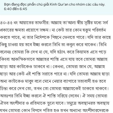
Bạn đang đọc phần chú giải Kinh Qur'an cho nhóm các câu này.
6:40 đến 6:45
৪০-৪৫ নং আয়াতের তাফসীর:
আল্লাহ তা'আলা স্বীয় সৃষ্টির মধ্যে সর্ব
প্রকারের ক্ষমতা প্রয়োগে সক্ষম। না কেউ তার কোন হুকুম পরিবর্তন
করতে পারে, না তার নির্দেশকে পিছনে ফেলতে পারে। যদি তার কাছে
কিছু চাওয়া হয় তবে ইচ্ছা করলে তিনি তা কবূল করে থাকেন। তিনি
বলেনঃ তোমরা কি দেখ না যে, যদি হঠাৎ করে কিয়ামত এসে পড়ে
কিংবা আকস্মিকভাবে আল্লাহর শাস্তি এসে যায় তবে তোমরা আল্লাহ
ছাড়া আর কাউকেও ডাকবে না। কেননা, তোমরা জান যে, আল্লাহ
ছাড়া আর কেউ এই শাস্তি সরাতে পারে না। যদি তোমরা আল্লাহ ছাড়া
অন্য কাউকেও মাবুদ বলে মেনে নেয়ার ব্যাপারে সত্যবাদী হও তবে
চিন্তা করে দেখ তো, তখন তো তোমরা আল্লাহকেই ডাকতে থাকবে।
অতঃপর তিনি ইচ্ছা করলে ঐ শাস্তি সরিয়ে দেবেন। ঐ সময় তোমরা
ঐসব অংশীদার ও প্রতিমাকে ভুলে যাবে। সমুদ্রে অবস্থানরত অবস্থায়
যখন তোমরা কোন বিপদে পতিত হও তখন অন্যান্য অংশীদারদেরকে