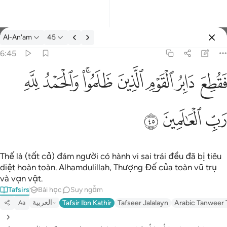
Tafsir: Al-An'am 6:45
Al-An'am
45
Đăng nhập
6:45
فقطع دابر القوم الذين ظلموا والحمد لله رب العالمين ٤٥
ﱁ
ﱂ
ﱃ
ﱄ
ﱅﱆ
ﱇ
ﱈ
َابِرُ ٱلْقَوْمِ ٱلَّذِينَ ظَلَمُوا۟ ۚ وَٱلْحَمْدُ لِلَّهِ رَبِّ ٱلْعَـٰلَمِينَ ٤٥
ﱉ
ﱊ
ﱋ
Thế là (tất cả) đám người có hành vi sai trái đều đã bị tiêu
diệt hoàn toàn. Alhamdulillah, Thượng Đế của toàn vũ trụ
và vạn vật.
Tafsirs
Bài học
Suy ngẫm
العربية
Tafsir Ibn Kathir
Tafseer Jalalayn
Arabic Tanweer 
Aa