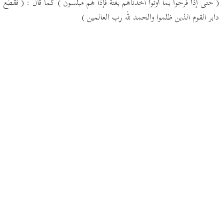
( حتى إذا فرحوا بما أوتوا أخذناهم بغتة فإذا هم مبلسون )
كما قال :
( فقطع
دابر القوم الذين ظلموا والحمد لله رب العالمين )