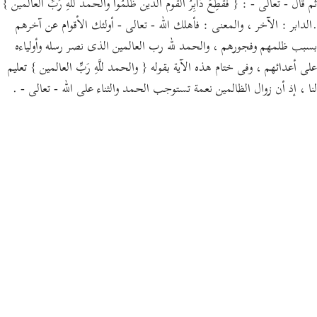
ثم قال - تعالى - : { فَقُطِعَ دَابِرُ القوم الذين ظَلَمُواْ والحمد للَّهِ رَبِّ العالمين }
.الدابر : الآخر ، والمعنى : فأهلك الله - تعالى - أولئك الأقوام عن آخرهم
بسبب ظلمهم وفجورهم ، والحمد لله رب العالمين الذى نصر رسله وأولياءه
على أعدائهم ، وفى ختام هذه الآية بقوله { والحمد للَّهِ رَبِّ العالمين } تعليم
لنا ، إذ أن زوال الظالمين نعمة تستوجب الحمد والثناء على الله - تعالى - .