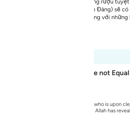
ông sữa không đổi vị, những dòng sông rượu tuyệ
guês
 ong tinh khiết; (cư dân) nơi (Thiên Đàng) sẽ có 
ий
ọ. (Cư dân Thiên Đàng) lẽ nào lại giống với nhữn
 cực sôi làm đứt ruột của họ?!
ไทย
 Al-Qur'an
Tazkirul Quran
e
óm các câu này. 47:14 đến 47:15
and the Worshipper of Lust are not Equal
中文
u
ol
nce from his Lord...) This means a person who is upon cle
ili
ause of the guidance and knowledge that Allah has revea
ed him.
 Việt