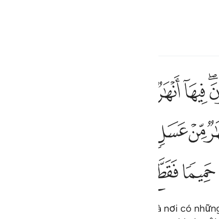
ngôn ngữ
Đăng nhập
h
ﱼ
ﱽ
ﱾ
ﱿ
ﲀ
ﲁ
ﲂ
ﲃ
ﲄ
هار من عسل مصفى ولهم فيها من كل الثمرات ومغفرة من ربهم كمن هو خا
 وَلَهُمْ فِيهَا مِن كُلِّ ٱلثَّمَرَٰتِ وَمَغْفِرَةٌۭ مِّن رَّبِّهِمْ ۖ كَمَنْ هُوَ خَـٰلِدٌۭ فِى
ﲎ
ﲏ
ﲐﲑ
ﲒ
ﲓ
ﲔ
ﲕ
ﲖ
ف
is
ﲢ
ﲣ
ﲤ
ﲥ
esia
no
 những người ngoan đạo (sợ Allah) là nơi có nhữ