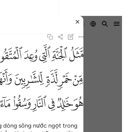
Đăng nhập
ﱶ
ﱷ
ﱸ
ﱹ
ﱺﱻ
ير اسن وانهار من لبن لم يتغير طعمه وانهار من خمر لذة للشاربين وان
ۥ وَأَنْهَـٰرٌۭ مِّنْ خَمْرٍۢ لَّذَّةٍۢ لِّلشَّـٰرِبِينَ وَأَنْهَـٰرٌۭ مِّنْ عَسَلٍۢ مُّصَفًّۭى ۖ
ﲉ
ﲊ
ﲋ
ﲌ
ﲍ
ﲜ
ﲝ
ﲞ
ﲟ
ﲠ
ﲡ
ng dòng sông nước ngọt trong