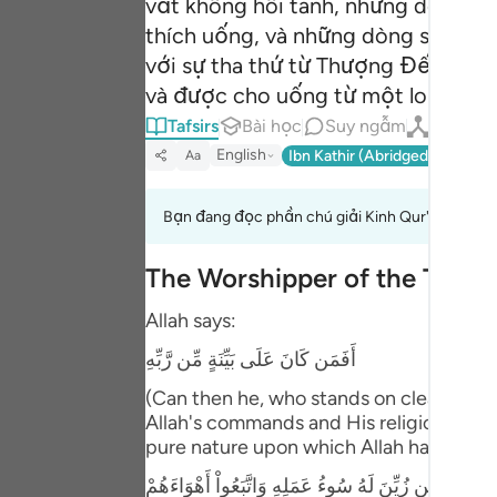
vắt không hôi tanh, những dòng s
Portu
thích uống, và những dòng sông mật
русск
với sự tha thứ từ Thượng Đế của h
và được cho uống từ một loại nước
Shqip
Tafsirs
Bài học
Suy ngẫm
Qiraat
ภาษา
English
Ibn Kathir (Abridged)
Ma'arif
Aa
Türkç
Bạn đang đọc phần chú giải Kinh Qur'an cho nh
اردو
The Worshipper of the Truth 
简体
Allah says:
Melay
أَفَمَن كَانَ عَلَى بَيِّنَةٍ مِّن رَّبِّهِ
Españ
(Can then he, who stands on clear evide
Kiswah
Allah's commands and His religion, bec
pure nature upon which Allah has creat
Tiếng
كَمَن زُيِّنَ لَهُ سُوءُ عَمَلِهِ وَاتَّبَعُواْ أَهْوَاءَهُمْ